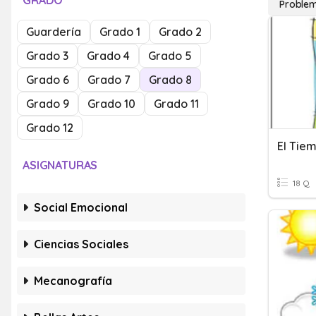
GRADO
Problem
Guardería
Grado 1
Grado 2
Grado 3
Grado 4
Grado 5
Grado 6
Grado 7
Grado 8
Grado 9
Grado 10
Grado 11
Grado 12
El Tie
ASIGNATURAS
18 Q
Social Emocional
Ciencias Sociales
Mecanografía