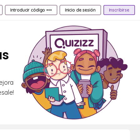
Introducir código •••
Inicio de sesión
Inscribirse
as
ejora
sale!