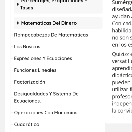
Porcentajes, Proporciones Y
Sumérget
Tasas
diseñada
ayudan a
Con cada
Matemáticas Del Dinero
habilida
Rompecabezas De Matemáticas
no son s
en los e
Los Basicos
Quizizz 
Expresiones Y Ecuaciones
versatil
aprendiz
Funciones Lineales
didáctic
pueden m
Factorización
utilizar
Desigualdades Y Sistema De
profesor
Ecuaciones.
independ
la conv
Operaciones Con Monomios
Cuadrático