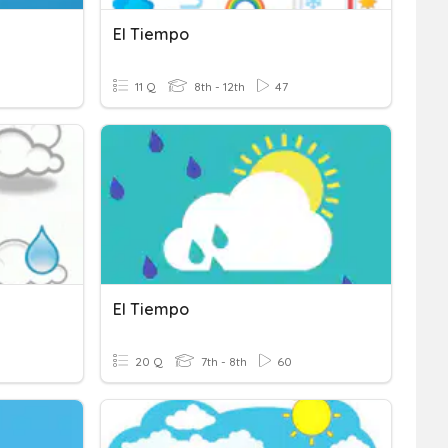
El Tiempo
11 Q
8th - 12th
47
El Tiempo
20 Q
7th - 8th
60