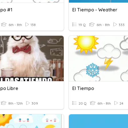
mpo #1
El Tiempo - Weather
6th - 8th
138
19 Q
6th - 8th
333
mpo Libre
El Tiempo
8th - 12th
309
20 Q
6th - 8th
24