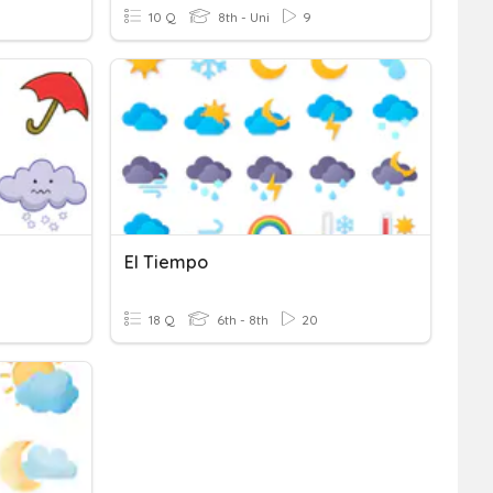
10 Q
8th - Uni
9
El Tiempo
18 Q
6th - 8th
20