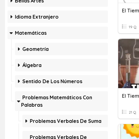
Bellas Artes
El Tie
Idioma Extranjero
19 Q
Matemáticas
Geometría
Álgebra
Sentido De Los Números
El Tie
Problemas Matemáticos Con
Palabras
21 Q
Problemas Verbales De Suma
Problemas Verbales De