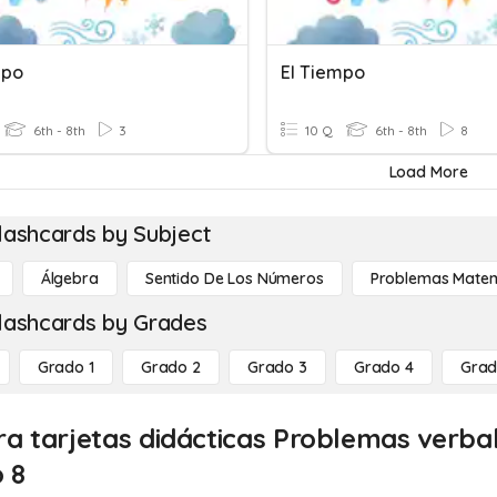
mpo
El Tiempo
6th - 8th
3
10 Q
6th - 8th
8
Load More
lashcards by Subject
Álgebra
Sentido De Los Números
Problemas Matem
lashcards by Grades
Grado 1
Grado 2
Grado 3
Grado 4
Grad
ra tarjetas didácticas Problemas verbal
 8