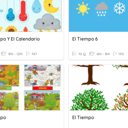
po Y El Calendario
El Tiempo 6
8th - 12th
747
10 Q
6th - 8th
130
mpo
El Tiempo