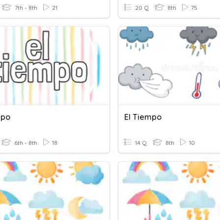
7th - 8th
21
20 Q
8th
75
mpo
El Tiempo
6th - 8th
18
14 Q
8th
10