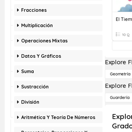
Fracciones
El Tie
Multiplicación
10 Q
Operaciones Mixtas
Datos Y Gráficos
Explore F
Suma
Geometría
Explore F
Sustracción
Guardería
División
Explo
Aritmética Y Teoría De Números
Grado