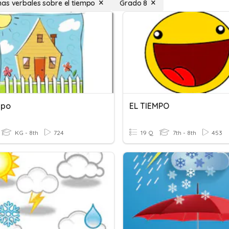
as verbales sobre el tiempo
Grado 8
mpo
EL TIEMPO
KG - 8th
724
19 Q
7th - 8th
453