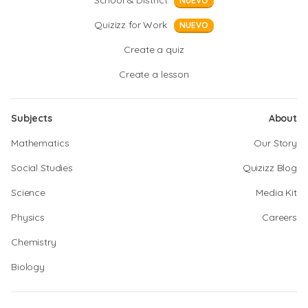
School & District
NUEVO
Quizizz for Work
NUEVO
Create a quiz
Create a lesson
Subjects
About
Mathematics
Our Story
Social Studies
Quizizz Blog
Science
Media Kit
Physics
Careers
Chemistry
Biology