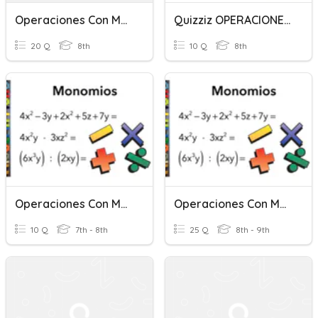
Operaciones Con Monomios
Quizziz OPERACIONES CON MONOMIOS
20 Q
8th
10 Q
8th
Operaciones Con Monomios (iniciación)
Operaciones Con Monomios
10 Q
7th - 8th
25 Q
8th - 9th