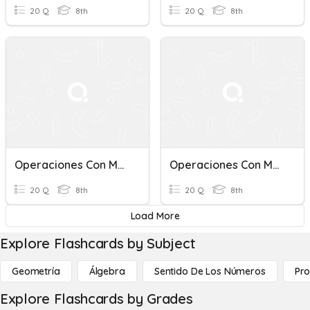
20 Q
8th
20 Q
8th
Operaciones Con Monomios
Operaciones Con Monomios
20 Q
8th
20 Q
8th
Load More
Explore Flashcards by Subject
Geometría
Álgebra
Sentido De Los Números
Pro
Explore Flashcards by Grades