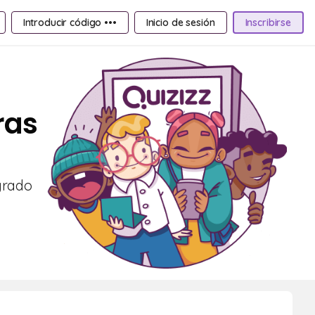
Introducir código •••
Inicio de sesión
Inscribirse
ras
grado