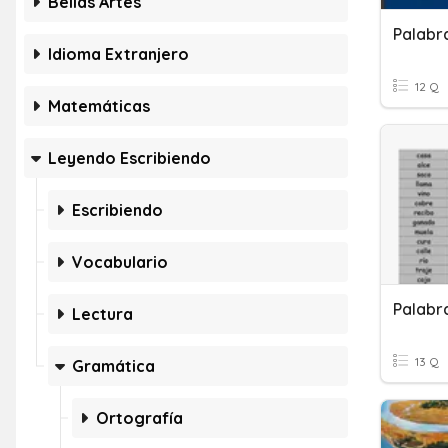
Bellas Artes
Idioma Extranjero
12 Q
Matemáticas
Leyendo Escribiendo
Escribiendo
Vocabulario
Palabr
Lectura
13 Q
Gramática
Ortografía