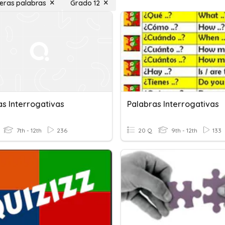
eras palabras
Grado 12
as Interrogativas
Palabras Interrogativas
7th - 12th
236
20 Q
9th - 12th
133