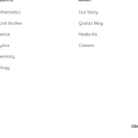
thematics
Our Story
cial Studies
Quizizz Blog
ience
Media Kit
ysics
Careers
emistry
ology
Ob