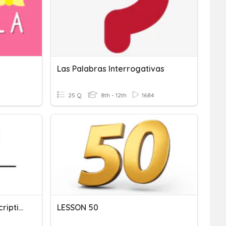
Las Palabras Interrogativas
25 Q
8th - 12th
1684
Tener Y Las Palabras Descriptivas
LESSON 50