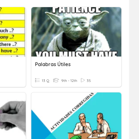
Palabras Útiles
13 Q
9th - 12th
35