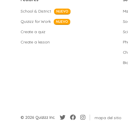
School & District
Ma
NUEVO
Quizizz for Work
So
NUEVO
Create a quiz
Sc
Create a lesson
Ph
Ch
Bi
© 2026 Quizizz Inc.
mapa del sitio