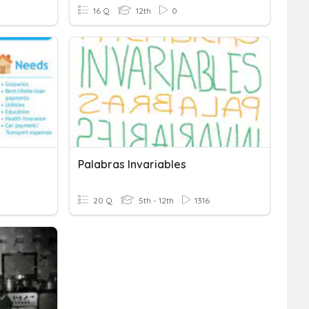
16 Q
12th
0
Palabras Invariables
20 Q
5th - 12th
1316