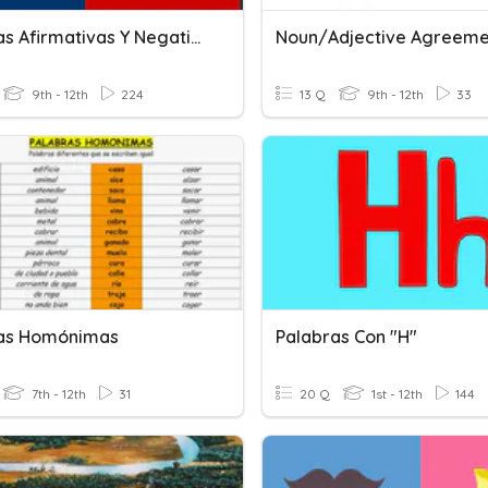
Palabras Afirmativas Y Negativas
9th - 12th
224
13 Q
9th - 12th
33
as Homónimas
Palabras Con "H"
7th - 12th
31
20 Q
1st - 12th
144