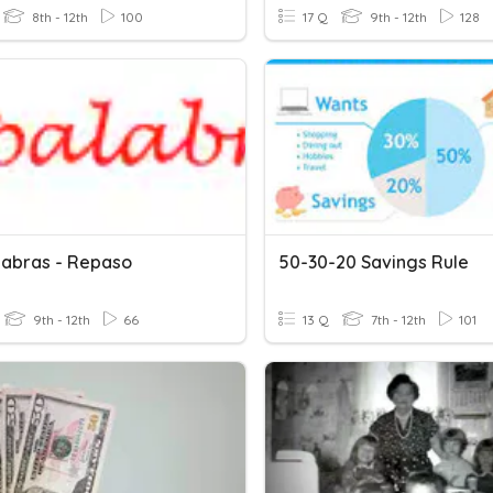
8th - 12th
100
17 Q
9th - 12th
128
labras - Repaso
50-30-20 Savings Rule
9th - 12th
66
13 Q
7th - 12th
101