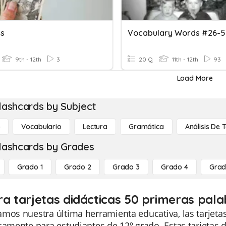
ls
Vocabulary Words #26-
9th - 12th
3
20 Q
11th - 12th
93
Load More
lashcards by Subject
o
Vocabulario
Lectura
Gramática
Análisis De 
lashcards by Grades
Grado 1
Grado 2
Grado 3
Grado 4
Grad
ra tarjetas didácticas 50 primeras pala
mos nuestra última herramienta educativa, las tarjeta
camente para estudiantes de 12º grado. Estas tarjetas 