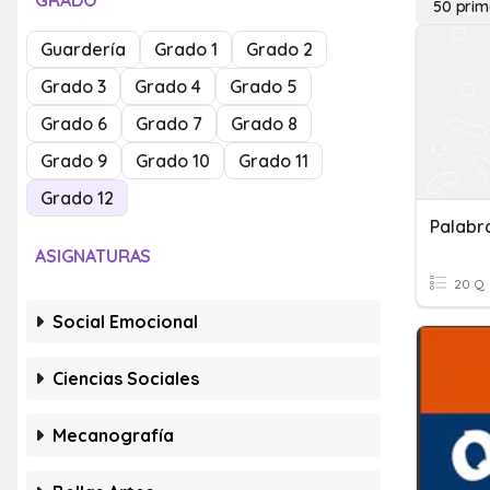
GRADO
50 prim
Guardería
Grado 1
Grado 2
Grado 3
Grado 4
Grado 5
Grado 6
Grado 7
Grado 8
Grado 9
Grado 10
Grado 11
Grado 12
Palabr
ASIGNATURAS
20 Q
Social Emocional
Ciencias Sociales
Mecanografía