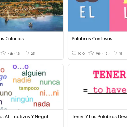
as Colonias
Palabras Confusas
4th - 12th
23
10 Q
9th - 12th
15
Palabras Afirmativas Y Negativas