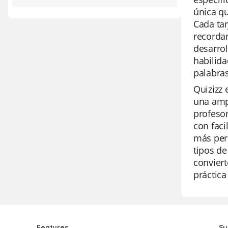
única qu
Cada tar
recordar
desarrol
habilid
palabras
Quizizz 
una ampl
profesor
con faci
más pers
tipos d
conviert
práctica
Features
Su