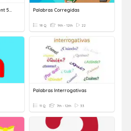
Noun/Adjective Agreement 50/50
Palabras Corregidas
18 Q
9th - 12th
22
Palabras Interrogativas
11 Q
7th - 12th
33