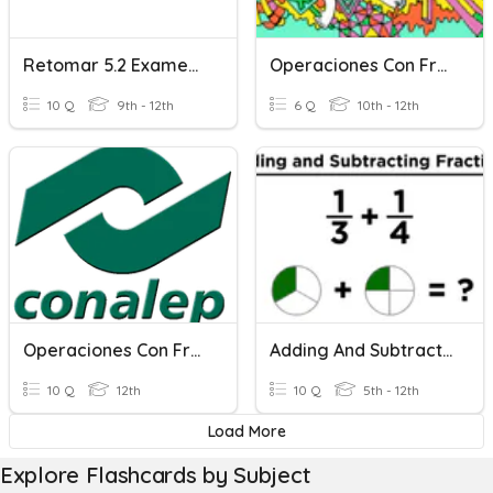
Retomar 5.2 Examen Con Radicales En El Denominador
Operaciones Con Fracciones Algebraicas
10 Q
9th - 12th
6 Q
10th - 12th
Operaciones Con Fracciones Comunes
Adding And Subtracting Fractions With Unlike Denominators
10 Q
12th
10 Q
5th - 12th
Load More
Explore Flashcards by Subject