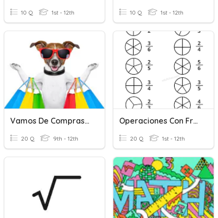
10 Q
1st - 12th
10 Q
1st - 12th
Vamos De Compras...
Operaciones Con Fracciones
20 Q
9th - 12th
20 Q
1st - 12th