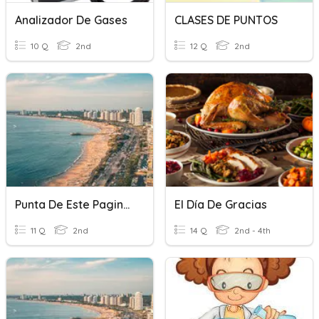
Analizador De Gases
CLASES DE PUNTOS
10 Q
2nd
12 Q
2nd
Punta De Este Pagina 33
El Día De Gracias
11 Q
2nd
14 Q
2nd - 4th