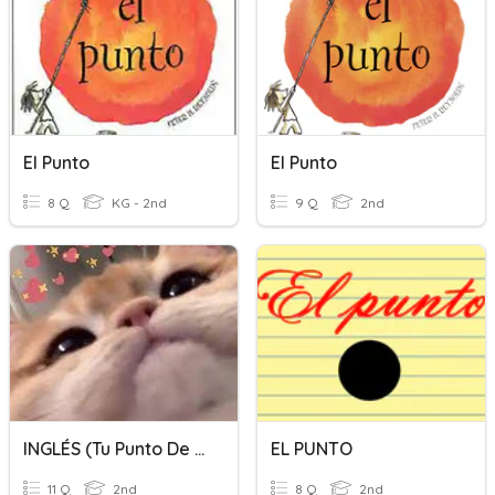
El Punto
El Punto
8 Q
KG - 2nd
9 Q
2nd
INGLÉS (tu Punto De Vista)
EL PUNTO
11 Q
2nd
8 Q
2nd