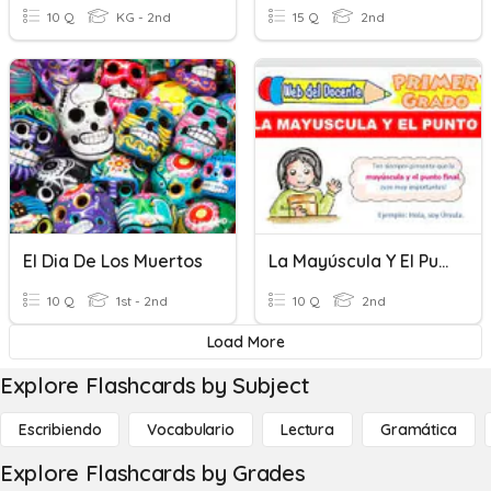
10 Q
KG - 2nd
15 Q
2nd
El Dia De Los Muertos
La Mayúscula Y El Punto
10 Q
1st - 2nd
10 Q
2nd
Load More
Explore Flashcards by Subject
Escribiendo
Vocabulario
Lectura
Gramática
Explore Flashcards by Grades