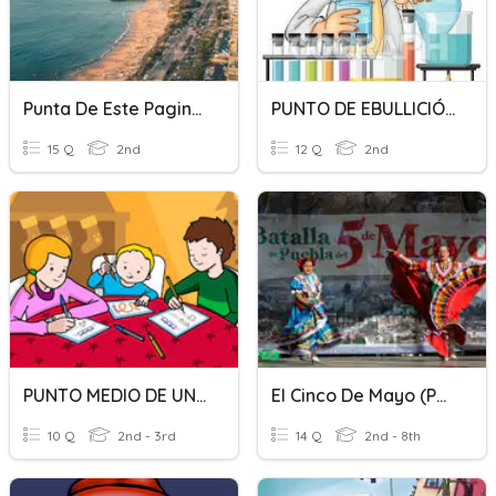
Punta De Este Pagina 34
PUNTO DE EBULLICIÓN
15 Q
2nd
12 Q
2nd
PUNTO MEDIO DE UN SEGMENTO
El Cinco De Mayo (Pablito)
10 Q
2nd - 3rd
14 Q
2nd - 8th