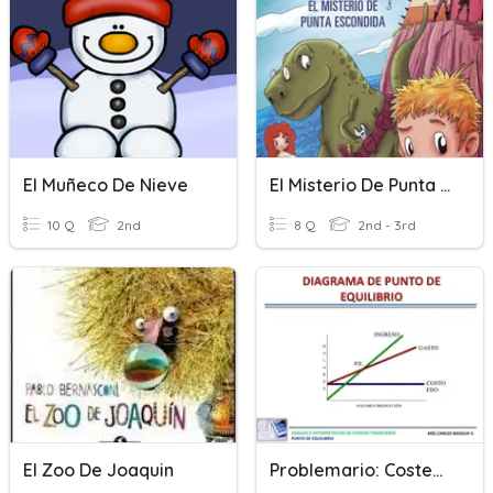
El Muñeco De Nieve
El Misterio De Punta Escondida
10 Q
2nd
8 Q
2nd - 3rd
El Zoo De Joaquin
Problemario: Costeo Y Punto De Equilibrio