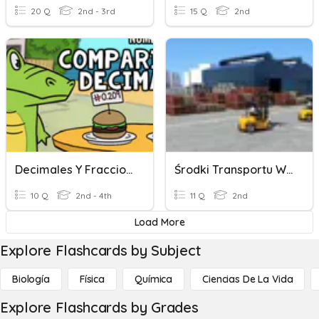
20 Q
2nd - 3rd
15 Q
2nd
Decimales Y Fracciones
Środki Transportu Wewnętrznego
10 Q
2nd - 4th
11 Q
2nd
Load More
Explore Flashcards by Subject
Biología
Física
Química
Ciencias De La Vida
Explore Flashcards by Grades