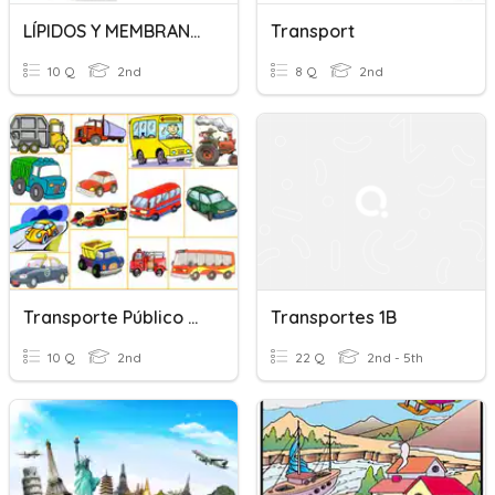
LÍPIDOS Y MEMBRANA 1
Transport
10 Q
2nd
8 Q
2nd
Transporte Público Y Privado.
Transportes 1B
10 Q
2nd
22 Q
2nd - 5th