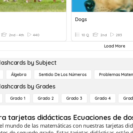
Dogs
2nd - 4th
440
10 Q
2nd
283
Load More
lashcards by Subject
Álgebra
Sentido De Los Números
Problemas Matem
lashcards by Grades
Grado 1
Grado 2
Grado 3
Grado 4
Grad
ra tarjetas didácticas Ecuaciones de do
el mundo de las matemáticas con nuestras tarjetas di
tes de segundo grado. Estas tarjetas didácticas están 