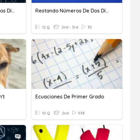
Suma De 4 Números De Dos Dígitos
Restando Números De Dos Dígitos
12 Q
2nd - 3rd
35
't
Ecuaciones De Primer Grado
10 Q
2nd
538