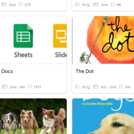
2nd
273
10 Q
2nd
48
 Docs
The Dot
2nd - 6th
1737
10 Q
KG - 2nd
561