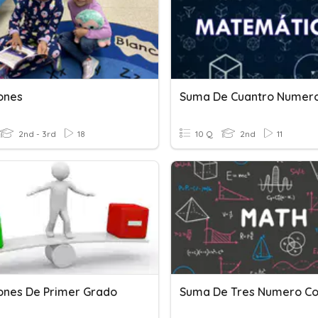
ones
2nd - 3rd
18
10 Q
2nd
11
ones De Primer Grado