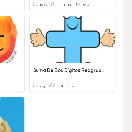
10 Q
2nd - PD
1843
Suma De Dos Dígitos Reagrupando
7 Q
2nd
7