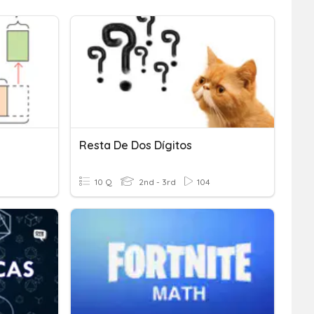
Resta De Dos Dígitos
10 Q
2nd - 3rd
104