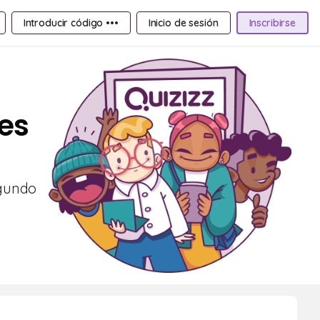
Introducir código •••
Inicio de sesión
Inscribirse
nes
egundo