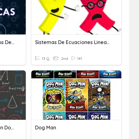
Suma De Cuantro Numeros De Dos Digitos
Sistemas De Ecuaciones Lineales
13 Q
2nd
141
Suma De Tres Numero Con Dos Dígitos
Dog Man