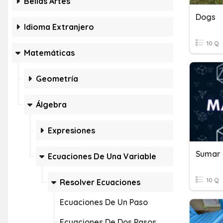
Bellas Artes
Dogs
Idioma Extranjero
10 Q
Matemáticas
Geometría
Álgebra
Expresiones
Sumar 
Ecuaciones De Una Variable
10 Q
Resolver Ecuaciones
Ecuaciones De Un Paso
Ecuaciones De Dos Pasos