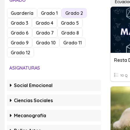
GRADO
Ecuacio
Guardería
Grado 1
Grado 2
Grado 3
Grado 4
Grado 5
Grado 6
Grado 7
Grado 8
Grado 9
Grado 10
Grado 11
Grado 12
Resta 
ASIGNATURAS
10 Q
Social Emocional
Ciencias Sociales
Mecanografía