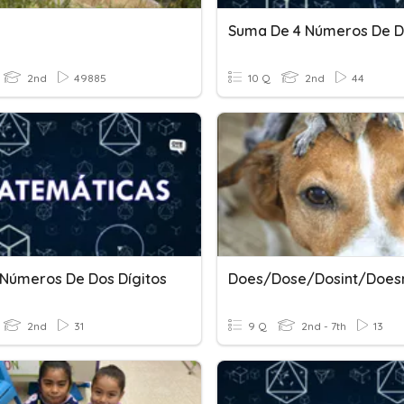
2nd
49885
10 Q
2nd
44
Números De Dos Dígitos
Does/Dose/Dosint/Doesn
2nd
31
9 Q
2nd - 7th
13