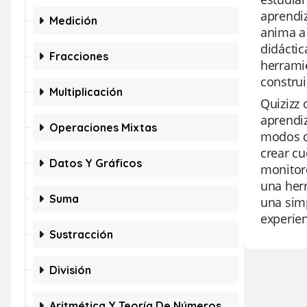
aprendiz
Medición
anima a 
didáctic
Fracciones
herramie
constru
Multiplicación
Quizizz
aprendiz
Operaciones Mixtas
modos de
crear cu
Datos Y Gráficos
monitore
una herr
Suma
una simp
experien
Sustracción
División
Aritmética Y Teoría De Números