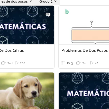
nes de dos pasos
Grado 2
De Dos Cifras
Problemas De Dos Pasos
2nd
256
10 Q
2nd
43