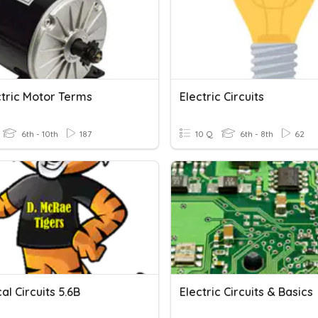
ctric Motor Terms
Electric Circuits
6th - 10th
187
10 Q
6th - 8th
62
cal Circuits 5.6B
Electric Circuits & Basics