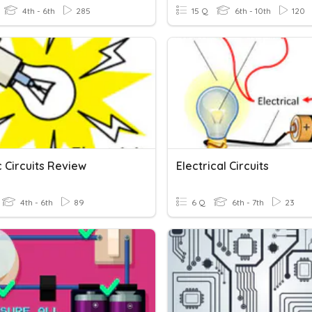
4th - 6th
285
15 Q
6th - 10th
120
c Circuits Review
Electrical Circuits
4th - 6th
89
6 Q
6th - 7th
23