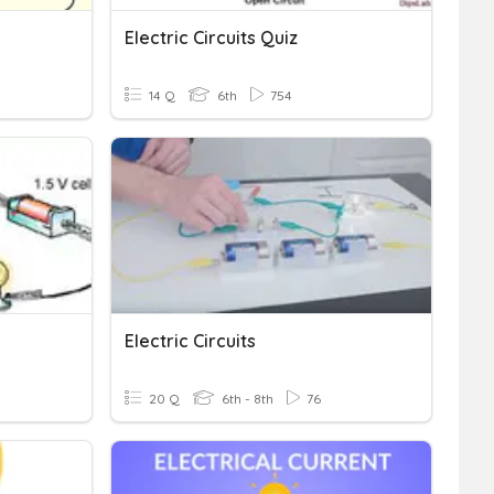
Electric Circuits Quiz
14 Q
6th
754
Electric Circuits
20 Q
6th - 8th
76