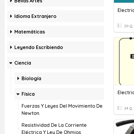
Bellas Artes
Electri
Idioma Extranjero
20 Q
Matemáticas
Leyendo Escribiendo
Ciencia
Biología
Electri
Física
Fuerzas Y Leyes Del Movimiento De
24 Q
Newton.
Resistividad De La Corriente
Eléctrica Y Ley De Ohmios