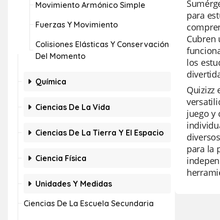
Sumérget
Movimiento Armónico Simple
para est
Fuerzas Y Movimiento
comprens
Cubren u
Colisiones Elásticas Y Conservación
funciona
Del Momento
los estu
divertida
Química
Quizizz 
versatil
Ciencias De La Vida
juego y 
individu
Ciencias De La Tierra Y El Espacio
diverso
para la 
Ciencia Física
independ
herramie
Unidades Y Medidas
Ciencias De La Escuela Secundaria