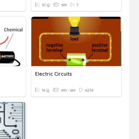
10 Q
6th
7
Electric Circuits
16 Q
4th - 6th
6276