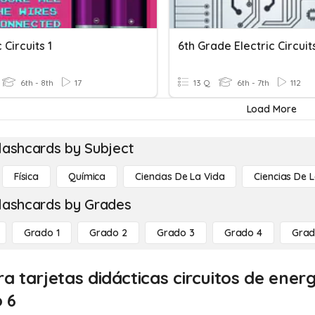
 Circuits 1
6th Grade Electric Circuit
6th - 8th
17
13 Q
6th - 7th
112
Load More
lashcards by Subject
Física
Química
Ciencias De La Vida
Ciencias De L
lashcards by Grades
Grado 1
Grado 2
Grado 3
Grado 4
Grad
a tarjetas didácticas circuitos de energ
 6