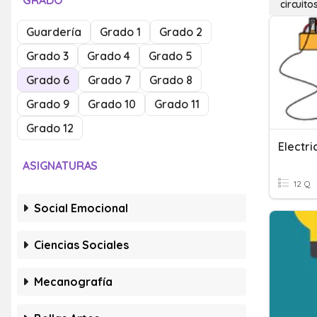
GRADO
circuito
Guardería
Grado 1
Grado 2
Grado 3
Grado 4
Grado 5
Grado 6
Grado 7
Grado 8
Grado 9
Grado 10
Grado 11
Grado 12
Electri
ASIGNATURAS
12 Q
Social Emocional
Ciencias Sociales
Mecanografía