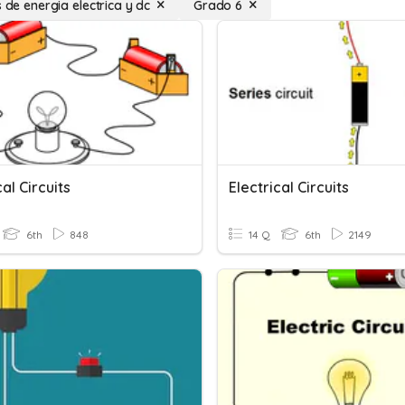
s de energia electrica y dc
Grado 6
cal Circuits
Electrical Circuits
6th
848
14 Q
6th
2149