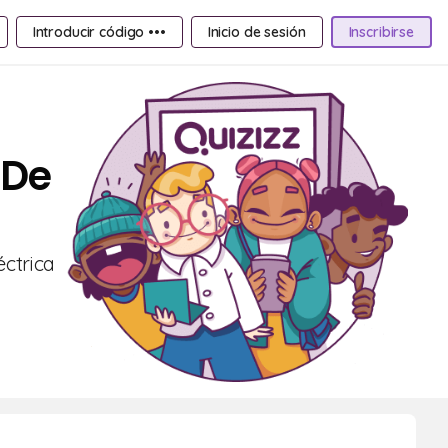
Introducir código •••
Inicio de sesión
Inscribirse
 De
éctrica