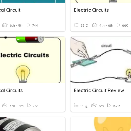
cal Circuit
Electric Circuits
6th - 8th
744
23 Q
4th - 6th
660
cal Circuits
Electric Circuit Review
3rd - 6th
265
15 Q
6th
1479