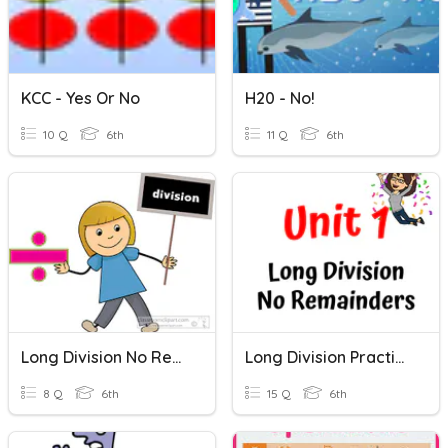
KCC - Yes Or No
H20 - No!
10 Q
6th
11 Q
6th
Long Division No Remainder
Long Division Practice NO Remainders
8 Q
6th
15 Q
6th