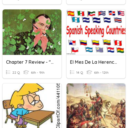
Chapter 7 Review - "Mendelian Genetics"
El Mes De La Herencia Hispana
22 Q
6th - 9th
14 Q
6th - 12th