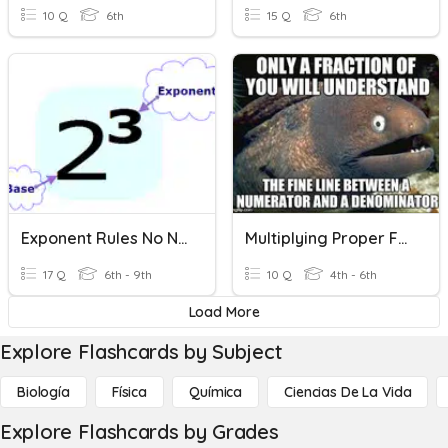
10 Q
6th
15 Q
6th
Exponent Rules No Negative Exponents
Multiplying Proper Fractions (no Simplifying)
17 Q
6th - 9th
10 Q
4th - 6th
Load More
Explore Flashcards by Subject
Biología
Física
Química
Ciencias De La Vida
Explore Flashcards by Grades