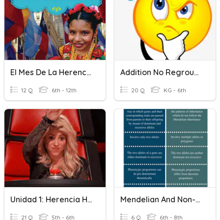
El Mes De La Herencia Hispana
Addition No Regrouping
12 Q
6th - 12th
20 Q
KG - 6th
Unidad 1: Herencia Hispana
Mendelian And Non-Mendelian Genetics
21 Q
5th - 6th
6 Q
6th - 8th