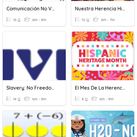
Comunicación No Verbal
Nuestra Herencia Hispana En La Florida
16 Q
6th - 8th
10 Q
6th - 7th
Slavery: No Freedom, No Rights
El Mes De La Herencia Hispana - 2020
14 Q
6th - 8th
8 Q
6th - 8th