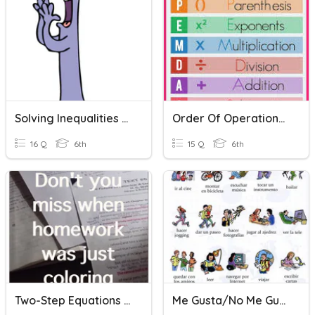
Solving Inequalities (No Negative Coefficients)
Order Of Operations (no Exponents)
16 Q
6th
15 Q
6th
Two-Step Equations (no Negatives)
Me Gusta/No Me Gusta