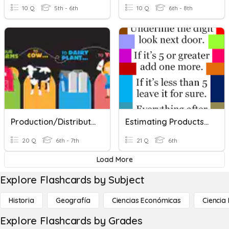
10 Q
5th - 6th
10 Q
6th - 8th
Production/Distribution/Consumption
Estimating Products Of Decimals
20 Q
6th - 7th
21 Q
6th
Load More
Explore Flashcards by Subject
Historia
Geografía
Ciencias Económicas
Ciencia
Explore Flashcards by Grades