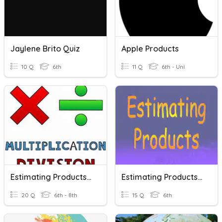
Jaylene Brito Quiz
Apple Products
10 Q
6th
11 Q
6th - Uni
Estimating Products And Quotients
Estimating Products Of Fractions
20 Q
6th - 8th
15 Q
6th