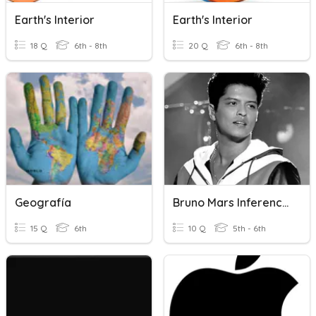
Earth's Interior
Earth's Interior
18 Q
6th - 8th
20 Q
6th - 8th
Geografía
Bruno Mars Inference Practice
15 Q
6th
10 Q
5th - 6th