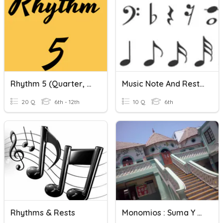
Rhythm 5 (Quarter, Eighth, Sixteenth, Rest)
Music Note And Rest Values
20 Q
6th - 12th
10 Q
6th
Rhythms & Rests
Monomios : Suma Y Resta