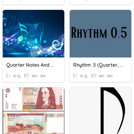
Quarter Notes And Rests
Rhythm .5 (Quarter, Half, Rest)
10 Q
6th - 8th
10 Q
6th - 8th