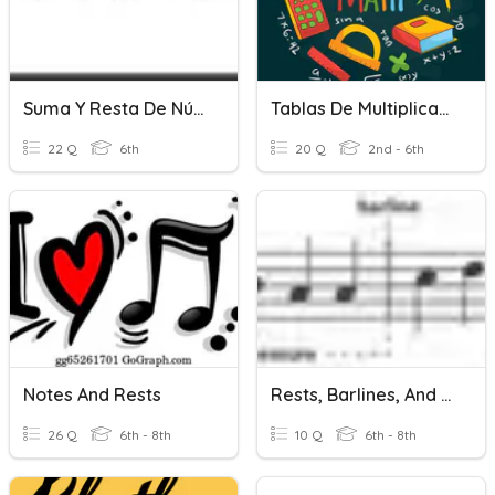
Suma Y Resta De Números Enteros.
Tablas De Multiplicar (hasta La Tabla Del 5).
22 Q
6th
20 Q
2nd - 6th
Notes And Rests
Rests, Barlines, And Measures
26 Q
6th - 8th
10 Q
6th - 8th