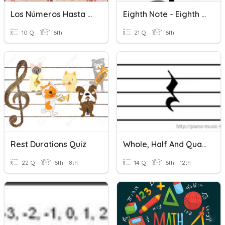
Los Números Hasta Millones
Eighth Note - Eighth Rest
10 Q
6th
21 Q
6th
Rest Durations Quiz
Whole, Half And Quarter Rests
22 Q
6th - 8th
14 Q
6th - 12th