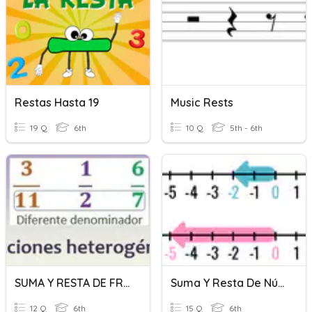
Restas Hasta 19
Music Rests
19 Q
6th
10 Q
5th - 6th
SUMA Y RESTA DE FRACCIONES HETEROGÉNEAS
Suma Y Resta De Números Enteros
12 Q
6th
15 Q
6th