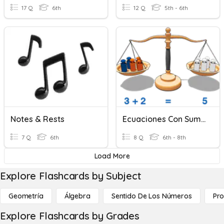
17 Q
6th
12 Q
5th - 6th
Notes & Rests
Ecuaciones Con Suma Y Resta
7 Q
6th
8 Q
6th - 8th
Load More
Explore Flashcards by Subject
Geometría
Álgebra
Sentido De Los Números
Pro
Explore Flashcards by Grades