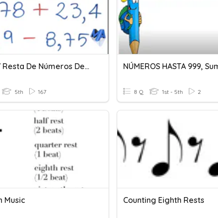
Suma Y Resta De Números Decimales
5th
167
8 Q
1st - 5th
2
n Music
Counting Eighth Rests