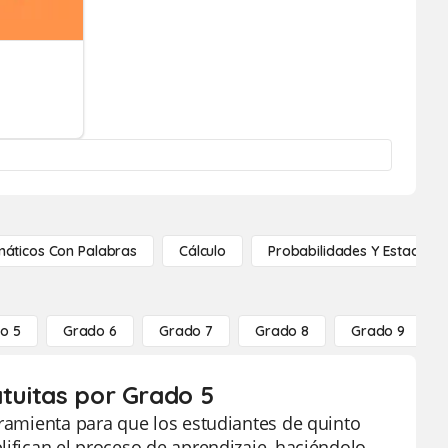
áticos Con Palabras
Cálculo
Probabilidades Y Estadístic
o 5
Grado 6
Grado 7
Grado 8
Grado 9
atuitas por Grado 5
rramienta para que los estudiantes de quinto
lifican el proceso de aprendizaje, haciéndolo