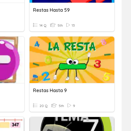
Restas Hasta 59
14 Q
5th
13
Restas Hasta 9
20 Q
5th
9