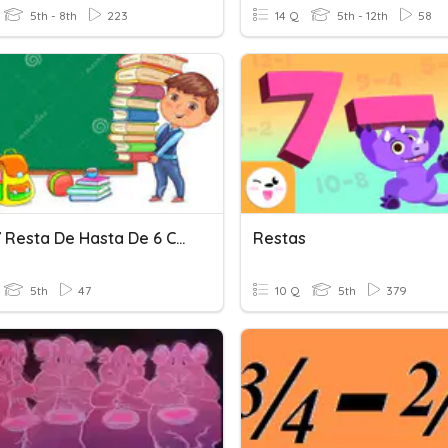
5th - 8th
223
14 Q
5th - 12th
58
Suma Y Resta De Hasta De 6 Cifras
Restas
5th
47
10 Q
5th
379