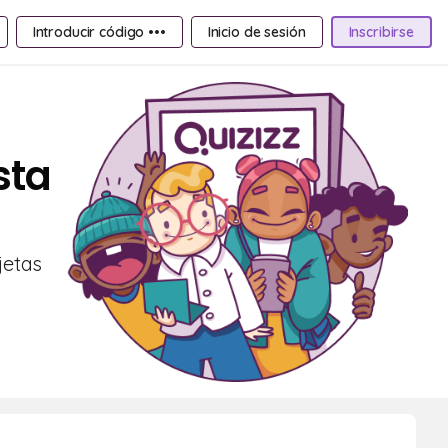
Introducir código •••
Inicio de sesión
Inscribirse
sta
jetas