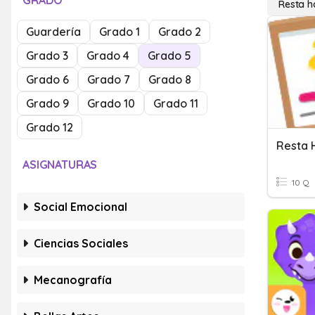
GRADO
Resta h
Guardería
Grado 1
Grado 2
Grado 3
Grado 4
Grado 5
Grado 6
Grado 7
Grado 8
Grado 9
Grado 10
Grado 11
Grado 12
Resta 
ASIGNATURAS
10 Q
Social Emocional
Ciencias Sociales
Mecanografía