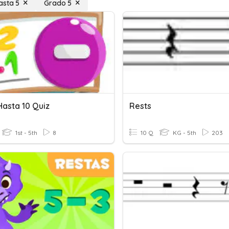
asta 5
Grado 5
Hasta 10 Quiz
Rests
1st - 5th
8
10 Q
KG - 5th
203