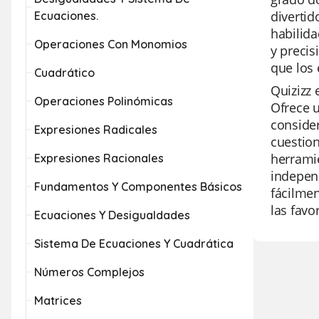
divertid
Ecuaciones.
habilida
Operaciones Con Monomios
y precis
que los 
Cuadrático
Quizizz 
Operaciones Polinómicas
Ofrece u
consider
Expresiones Radicales
cuestion
herramie
Expresiones Racionales
independ
Fundamentos Y Componentes Básicos
fácilmen
las favo
Ecuaciones Y Desigualdades
Sistema De Ecuaciones Y Cuadrática
Números Complejos
Matrices