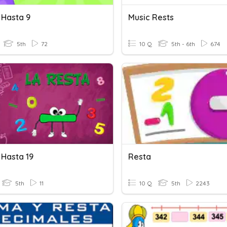
 Hasta 9
Music Rests
5th
72
10 Q
5th - 6th
674
 Hasta 19
Resta
5th
11
10 Q
5th
2243