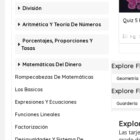
División
Aritmética Y Teoría De Números
7 Q
Porcentajes, Proporciones Y
Tasas
Matemáticas Del Dinero
Explore F
Rompecabezas De Matemáticas
Geometría
Los Basicos
Explore F
Expresiones Y Ecuaciones
Guardería
Funciones Lineales
Explo
Factorización
Las tarj
grado do
Desigualdades Y Sistema De