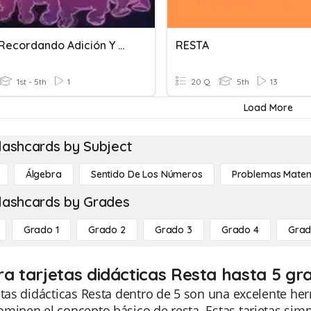
Quiz 5 Recordando Adición Y Resta 01
RESTA
1st - 5th
1
20 Q
5th
13
Load More
lashcards by Subject
Álgebra
Sentido De Los Números
Problemas Matem
lashcards by Grades
Grado 1
Grado 2
Grado 3
Grado 4
Grad
ra tarjetas didácticas Resta hasta 5 gr
etas didácticas Resta dentro de 5 son una excelente he
minen el concepto básico de resta. Estas tarjetas simp