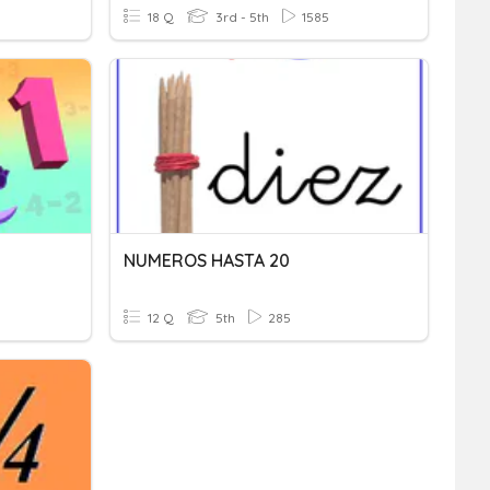
18 Q
3rd - 5th
1585
NUMEROS HASTA 20
12 Q
5th
285