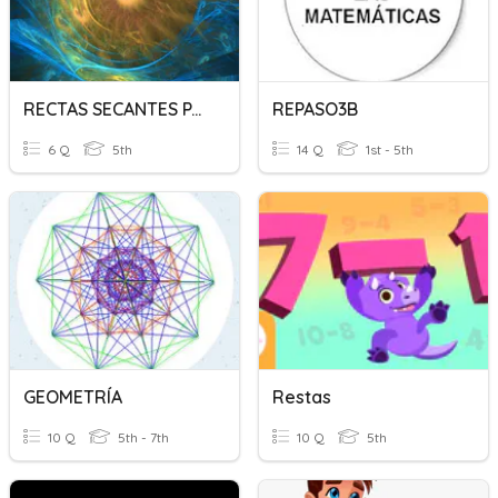
RECTAS SECANTES PARALELAS PERPENDICULARES
REPASO3B
6 Q
5th
14 Q
1st - 5th
GEOMETRÍA
Restas
10 Q
5th - 7th
10 Q
5th