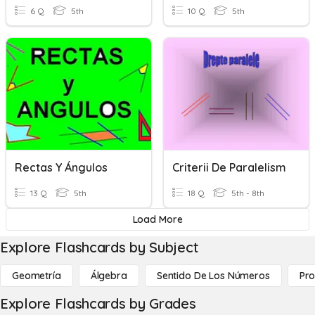
6 Q
5th
10 Q
5th
Rectas Y Ángulos
Criterii De Paralelism
13 Q
5th
18 Q
5th - 8th
Load More
Explore Flashcards by Subject
Geometría
Álgebra
Sentido De Los Números
Pro
Explore Flashcards by Grades