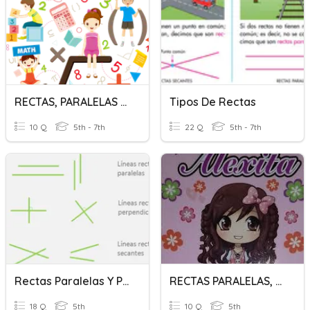
RECTAS, PARALELAS Y SECANTES
Tipos De Rectas
10 Q
5th - 7th
22 Q
5th - 7th
Rectas Paralelas Y Perpendiculares
RECTAS PARALELAS, SECANTES Y PERPENDICULARES
18 Q
5th
10 Q
5th