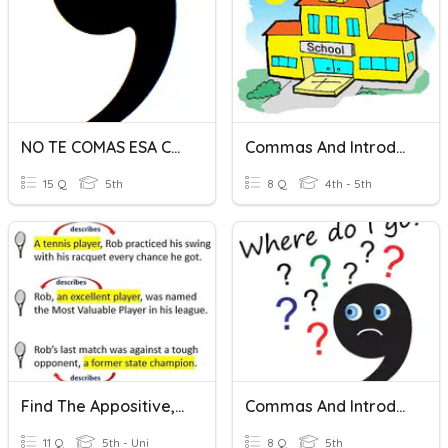
NO TE COMAS ESA COMA
Commas And Introductory Elements
15 Q
5th
8 Q
4th - 5th
Find The Appositive, With Commas (restrictive/non-Essential)
Commas And Introductory Elements Quiz
11 Q
5th - Uni
8 Q
5th