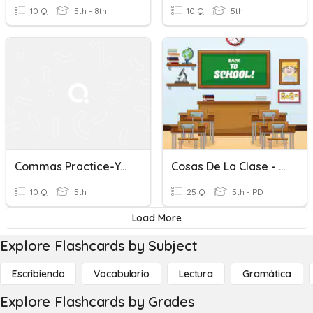
10 Q
5th - 8th
10 Q
5th
Commas Practice-Yes/No/Direct Address/Tags
Cosas De La Clase - Nivel Elemental
10 Q
5th
25 Q
5th - PD
Load More
Explore Flashcards by Subject
Escribiendo
Vocabulario
Lectura
Gramática
Explore Flashcards by Grades