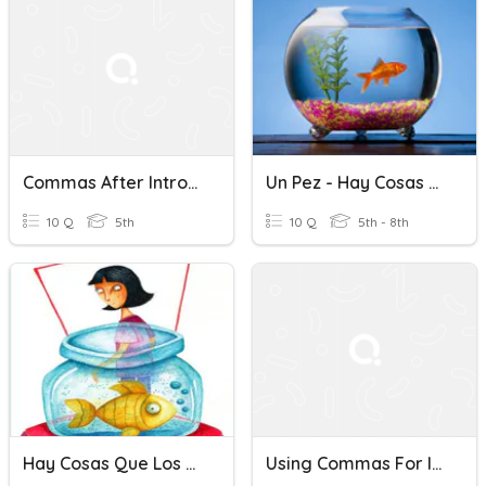
Commas After Introductory Elements
Un Pez - Hay Cosas Que Los Peces No Entienden
10 Q
5th
10 Q
5th - 8th
Hay Cosas Que Los Peces No Entienden (obra Completa)
Using Commas For Introductory Elements