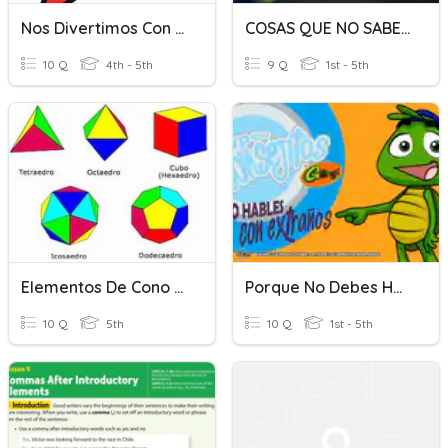
Nos Divertimos Con La Coma
COSAS QUE NO SABES DECIDIR
10 Q
4th - 5th
9 Q
1st - 5th
Elementos De Cono Cilindro
Porque No Debes Hablar Con Extraños
10 Q
5th
10 Q
1st - 5th