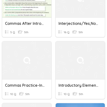
Commas After Introductory Elements Day 3
Interjections/yes,no Commas
5 Q
5th
16 Q
5th
Commas Practice-Introductory Elements
Introductory Elements: Commas #1
10 Q
5th
10 Q
5th