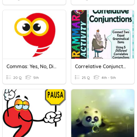
Commas: Yes, No, Direct Address, And Tag Questions
Correlative Conjunctions And Commas And Introductory Elements 5L1e, 5L2c
20 Q
5th
25 Q
4th - 5th