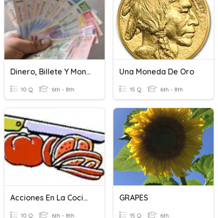
Dinero, Billete Y Monedas
Una Moneda De Oro
10 Q
6th - 8th
15 Q
6th - 8th
Acciones En La Cocina
GRAPES
10 Q
6th - 8th
15 Q
6th