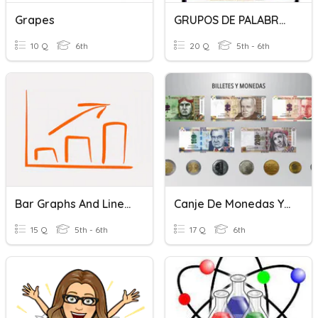
Grapes
GRUPOS DE PALABRAS
10 Q
6th
20 Q
5th - 6th
Bar Graphs And Line Graphs
Canje De Monedas Y Billetes
15 Q
5th - 6th
17 Q
6th