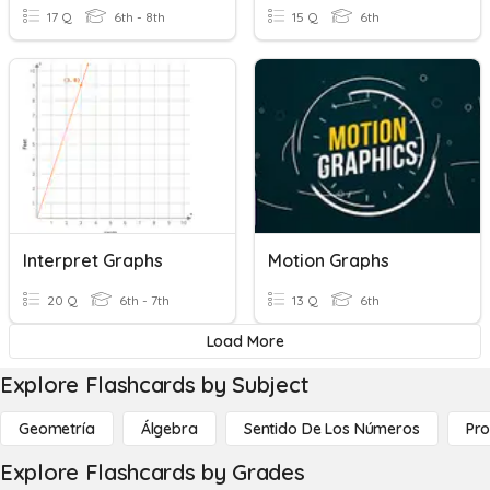
17 Q
6th - 8th
15 Q
6th
Interpret Graphs
Motion Graphs
20 Q
6th - 7th
13 Q
6th
Load More
Explore Flashcards by Subject
Geometría
Álgebra
Sentido De Los Números
Pro
Explore Flashcards by Grades