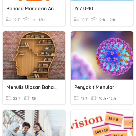
Bahasa Mandarin Angka
Yr7 0~10
19 T
1st - 12th
10 T
9th - 12th
Menulis Ulasan Bahasa Melayu
Penyakit Menular
22 T
12th
12 T
10th - 12th