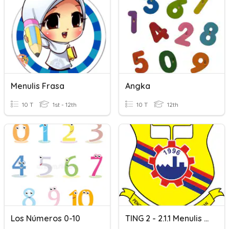
Menulis Frasa
Angka
10 T
1st - 12th
10 T
12th
Los Números 0-10
TING 2 - 2.1.1 Menulis Pseudokod & Melukis Carta Alir