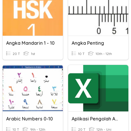
Angka Mandarin 1 - 10
Angka Penting
20 T
1st
10 T
10th - 12th
Arabic Numbers 0-10
Aplikasi Pengolah Angka
10 T
9th - 12th
20 T
12th - Uni