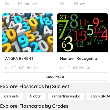
11 T
11th - 12th
15 T
12th
ANGKA BERERTI
Number Recognition 0-10
10 T
11th - 12th
11 T
KG - 12th
Load More
Explore Flashcards by Subject
Geometri
Aljabar
Pengertian Angka
Soal Kata 
Explore Flashcards by Grades