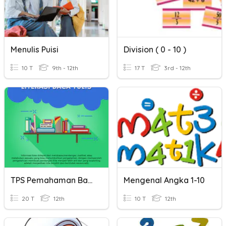
Menulis Puisi
Division ( 0 - 10 )
10 T
9th - 12th
17 T
3rd - 12th
TPS Pemahaman Bacaan Dan Menulis
Mengenal Angka 1-10
20 T
12th
10 T
12th