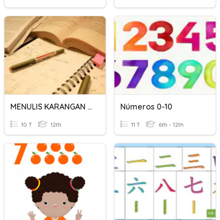
MENULIS KARANGAN - CIKGU ADA
Números 0-10
10 T
12th
11 T
6th - 12th