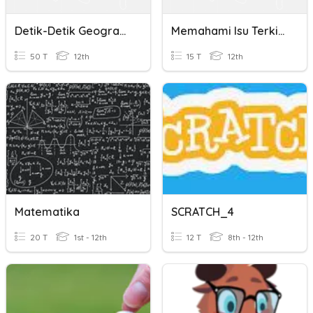
Detik-Detik Geografi_Prediksi 2
Memahami Isu Terkini Lewat Editorial Bagian 2
50 T
12th
15 T
12th
Matematika
SCRATCH_4
20 T
1st - 12th
12 T
8th - 12th