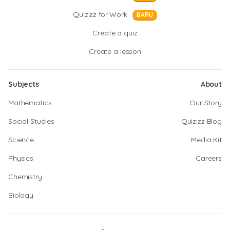
Quizizz for Work
BARU
Create a quiz
Create a lesson
Subjects
About
Mathematics
Our Story
Social Studies
Quizizz Blog
Science
Media Kit
Physics
Careers
Chemistry
Biology