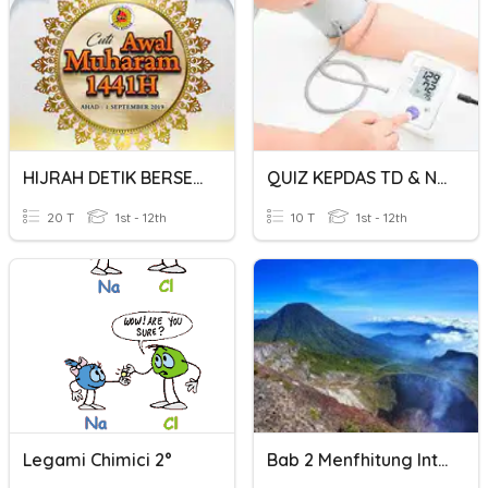
HIJRAH DETIK BERSEJARAH- TINGKTN 2
QUIZ KEPDAS TD & NADI
20 T
1st - 12th
10 T
1st - 12th
Legami Chimici 2°
Bab 2 Menfhitung Interaksi