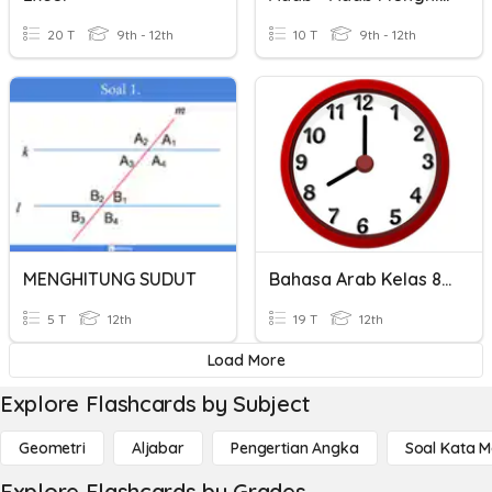
20 T
9th - 12th
10 T
9th - 12th
MENGHITUNG SUDUT
Bahasa Arab Kelas 8 - Tentang Jam
5 T
12th
19 T
12th
Load More
Explore Flashcards by Subject
Geometri
Aljabar
Pengertian Angka
Soal Kata 
Explore Flashcards by Grades