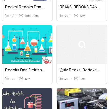
Reaksi Redoks Dan Elektrokimia Untuk SMK TEKIND Kelas X
REAKSI REDOKS DAN ELEKTROKIMIA
10 T
10th - 12th
25 T
12th
Redoks Dan Elektrokimia
Quiz Reaksi Redoks Dan Elektrokimia
15 T
12th
20 T
12th