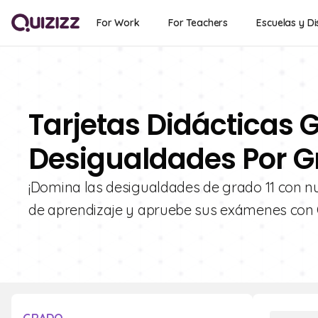
For Work
For Teachers
Escuelas y Di
Tarjetas Didácticas G
Desigualdades Por Gr
¡Domina las desigualdades de grado 11 con nu
de aprendizaje y apruebe sus exámenes con Q