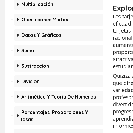
Multiplicación
Explo
Las tarj
Operaciones Mixtas
eficaz d
tarjetas
Datos Y Gráficos
raciona
aumentar
Suma
proporci
atractiv
estudian
Sustracción
Quizizz 
División
que ofre
variedad
profesor
Aritmética Y Teoría De Números
divertid
progreso
Porcentajes, Proporciones Y
aprendiz
Tasas
informe