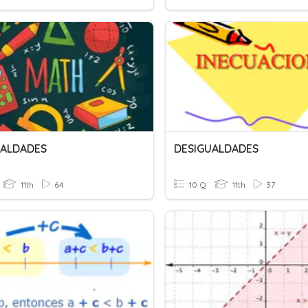
UALDADES
DESIGUALDADES
11th
64
10 Q
11th
37