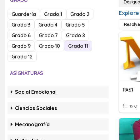
GRADO
Desigu
Explore
Guardería
Grado 1
Grado 2
Grado 3
Grado 4
Grado 5
Resolve
Grado 6
Grado 7
Grado 8
Grado 9
Grado 10
Grado 11
Grado 12
ASIGNATURAS
PAS1
Social Emocional
15 Q
Ciencias Sociales
Mecanografía