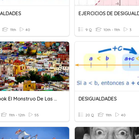
UALDADES
EJERCICIOS DE DESIGUAL
11th
40
9 Q
10th - 11th
3
Facebook El Monstruo De Las Dos Cabezas
DESIGUALDADES
11th - 12th
55
20 Q
11th
40