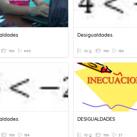
aldades
Desigualdades.
11th
490
10 Q
11th
184
aldades.
DESIGUALDADES
11th
184
10 Q
11th
37