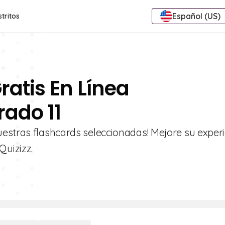
Español (US)
stritos
ratis En Línea
ado 11
estras flashcards seleccionadas! Mejore su exper
uizizz.