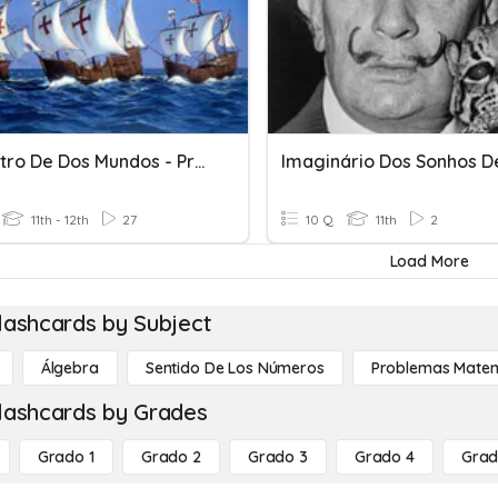
Encuentro De Dos Mundos - Practica #1
11th - 12th
27
10 Q
11th
2
Load More
lashcards by Subject
Álgebra
Sentido De Los Números
Problemas Matem
lashcards by Grades
Grado 1
Grado 2
Grado 3
Grado 4
Grad