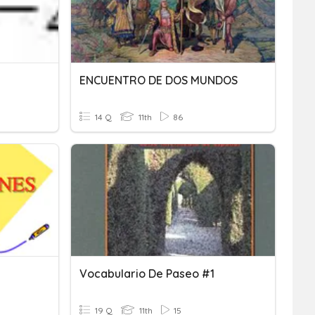
ENCUENTRO DE DOS MUNDOS
14 Q
11th
86
Vocabulario De Paseo #1
19 Q
11th
15