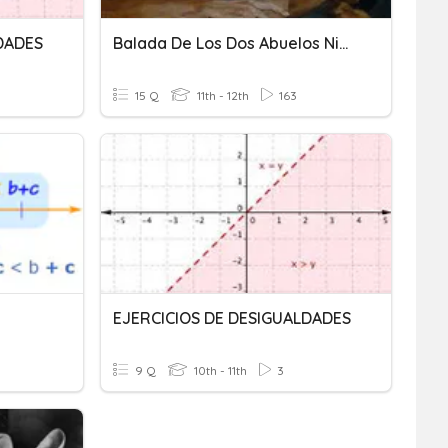
DADES
Balada De Los Dos Abuelos Nicolás Guillén
15 Q
11th - 12th
163
EJERCICIOS DE DESIGUALDADES
9 Q
10th - 11th
3