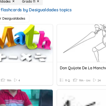
aldades
Grado 11
 flashcards by Desigualdades topics
r Desigualdades
11th
4
11 Q
11th - Uni
24