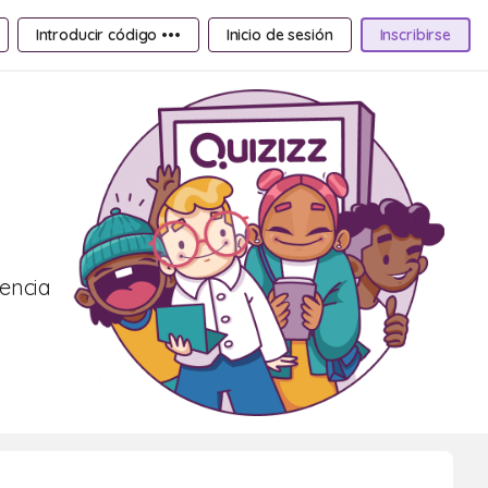
Introducir código •••
Inicio de sesión
Inscribirse
iencia