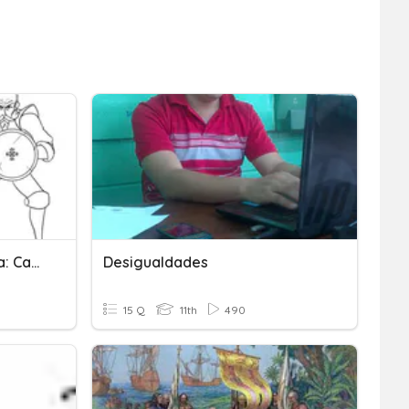
Don Quijote De La Mancha: Capitulos I & II
Desigualdades
15 Q
11th
490