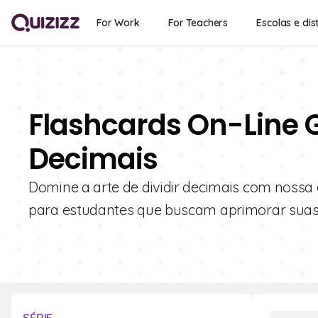
For Work
For Teachers
Escolas e dist
Flashcards On-Line G
Decimais
Domine a arte de dividir decimais com nossa 
para estudantes que buscam aprimorar suas