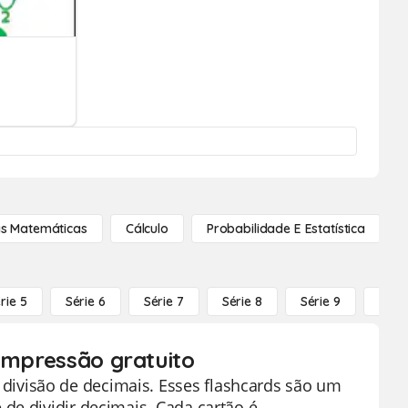
s Matemáticas
Cálculo
Probabilidade E Estatística
rie 5
Série 6
Série 7
Série 8
Série 9
Série
 impressão gratuito
ivisão de decimais. Esses flashcards são um
de dividir decimais. Cada cartão é