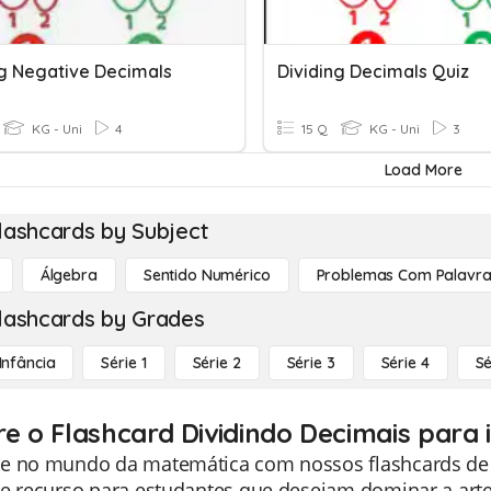
ng Negative Decimals
Dividing Decimals Quiz
KG - Uni
4
15 Q
KG - Uni
3
Load More
lashcards by Subject
Álgebra
Sentido Numérico
Problemas Com Palavra
lashcards by Grades
Infância
Série 1
Série 2
Série 3
Série 4
Sé
re o Flashcard Dividindo Decimais para
e no mundo da matemática com nossos flashcards de d
e recurso para estudantes que desejam dominar a arte 