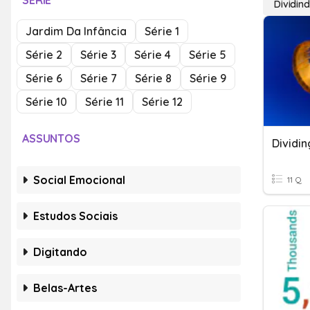
SÉRIE
Dividin
Jardim Da Infância
Série 1
Série 2
Série 3
Série 4
Série 5
Série 6
Série 7
Série 8
Série 9
Série 10
Série 11
Série 12
ASSUNTOS
Dividin
Social Emocional
11 Q
Estudos Sociais
Digitando
Belas-Artes