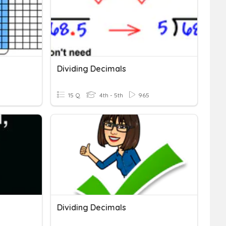
Dividing Decimals
15 Q
4th - 5th
965
Dividing Decimals