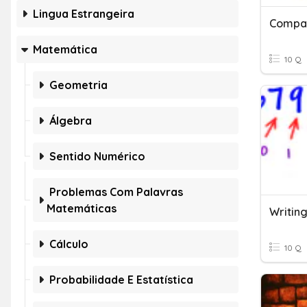
Lingua Estrangeira
Compar
Matemática
10 Q
Geometria
Álgebra
Sentido Numérico
Problemas Com Palavras
Matemáticas
Writin
Cálculo
10 Q
Probabilidade E Estatística