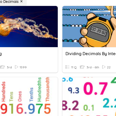
do Decimais
g
Dividing Decimals By Int
3rd
1599
11 Q
3rd - 6th
22