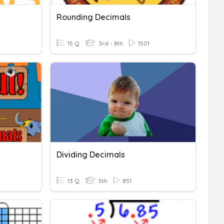
Rounding Decimals
15 Q
3rd - 8th
1501
Dividing Decimals
13 Q
5th
851