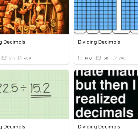
ng Decimals
Dividing Decimals
5th
609
14 Q
5th
290
ng Decimals
Dividing Decimals