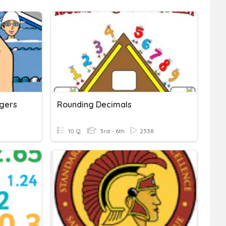
egers
Rounding Decimals
10 Q
3rd - 6th
2338