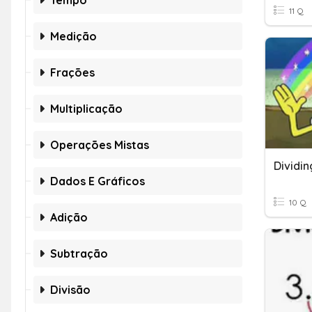
Tempo
11 Q
Medição
Frações
Multiplicação
Operações Mistas
Dividi
Dados E Gráficos
10 Q
Adição
Subtração
Divisão