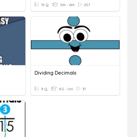
15 Q
5th - 6th
257
Dividing Decimals
8 Q
KG - Uni
31