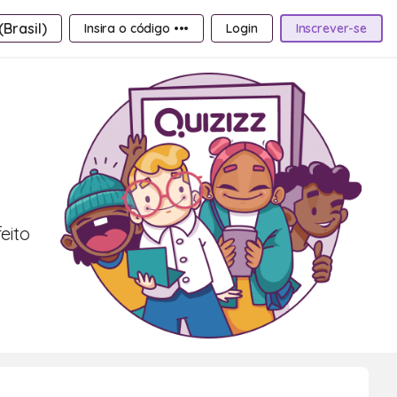
Brasil)
Insira o código •••
Login
Inscrever-se
eito