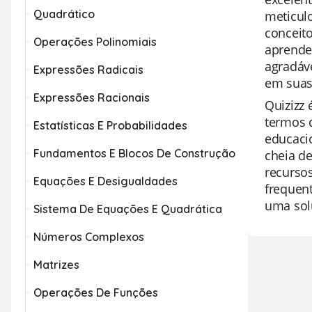
Quadrático
meticul
conceito
Operações Polinomiais
aprende
agradáve
Expressões Radicais
em suas 
Expressões Racionais
Quizizz 
termos 
Estatísticas E Probabilidades
educaci
Fundamentos E Blocos De Construção
cheia d
recursos
Equações E Desigualdades
frequen
uma sol
Sistema De Equações E Quadrática
Números Complexos
Matrizes
Operações De Funções