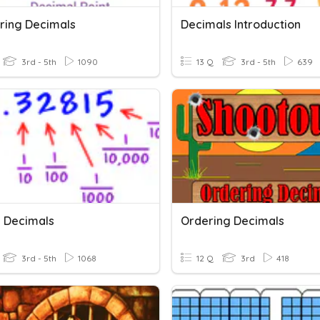
ing Decimals
Decimals Introduction
3rd - 5th
1090
13 Q
3rd - 5th
639
g Decimals
Ordering Decimals
3rd - 5th
1068
12 Q
3rd
418