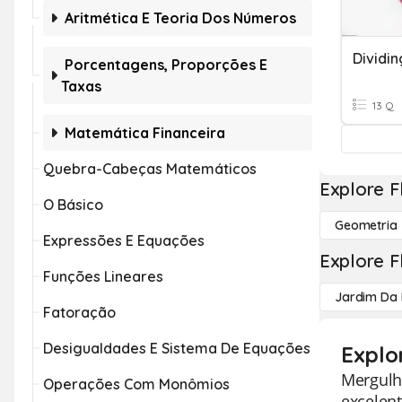
Aritmética E Teoria Dos Números
Dividi
Porcentagens, Proporções E
Taxas
13 Q
Matemática Financeira
Quebra-Cabeças Matemáticos
Explore F
O Básico
Geometria
Expressões E Equações
Explore F
Funções Lineares
Jardim Da 
Fatoração
Desigualdades E Sistema De Equações
Explo
Mergulh
Operações Com Monômios
excelent