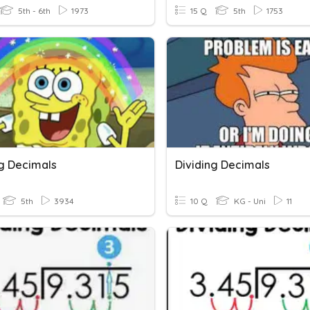
5th - 6th
1973
15 Q
5th
1753
ng Decimals
Dividing Decimals
5th
3934
10 Q
KG - Uni
11