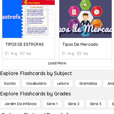
TIPOS DE ESTROFAS
Tipos De Mercado
15 Q
KG
15 Q
KG
Load More
Explore Flashcards by Subject
Escrita
Vocabulário
Leitura
Gramática
Aná
Explore Flashcards by Grades
Jardim Da Infância
Série 1
Série 2
Série 3
S