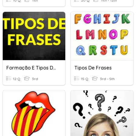
10 Q
11th
20 Q
11th - 12th
Formação E Tipos De Frases Em Libras
Tipos De Frases
12 Q
3rd
15 Q
3rd - 5th