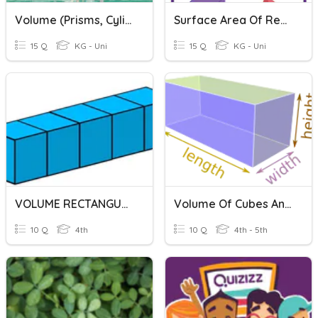
Volume (Prisms, Cylinders, Cones, Pyramids)
Surface Area Of Rectangular Prisms & Cylinders
15 Q
KG - Uni
15 Q
KG - Uni
VOLUME RECTANGULAR PRISM
Volume Of Cubes And Rectangular Prisms
10 Q
4th
10 Q
4th - 5th