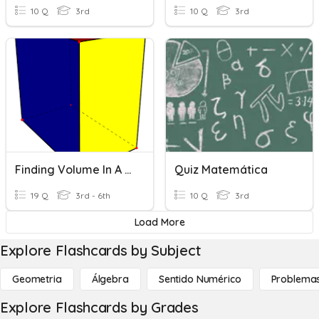
10 Q
3rd
10 Q
3rd
Finding Volume In A Rectangular Prism- Basic
Quiz Matemática
19 Q
3rd - 6th
10 Q
3rd
Load More
Explore Flashcards by Subject
Geometria
Álgebra
Sentido Numérico
Problema
Explore Flashcards by Grades