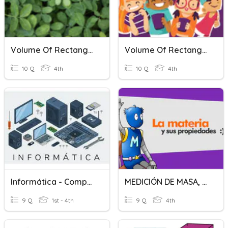
Volume Of Rectangular Prisms
Volume Of Rectangular Prism
10 Q
4th
10 Q
4th
Informática - Componentes De Um Computador
MEDICIÓN DE MASA, VOLUMEN Y TEMPERATURA
9 Q
1st - 4th
9 Q
4th