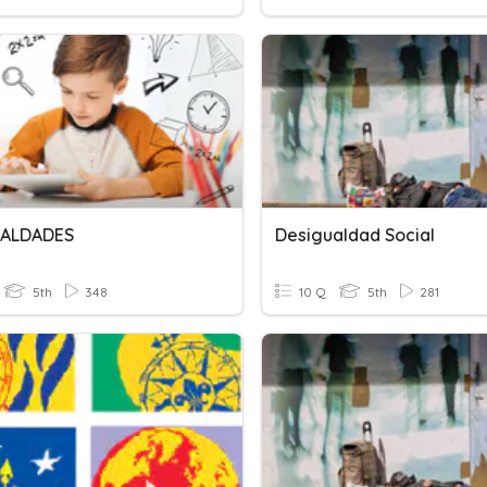
UALDADES
Desigualdad Social
5th
348
10 Q
5th
281