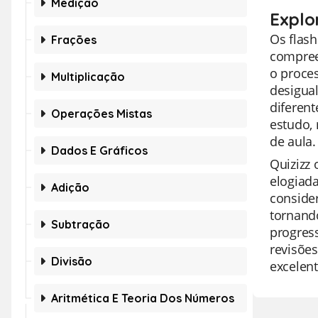
Medição
Explo
Os flas
Frações
compree
o proce
Multiplicação
desigua
diferent
Operações Mistas
estudo,
de aula.
Dados E Gráficos
Quizizz 
elogiada
Adição
consider
tornand
Subtração
progress
revisões
Divisão
excelent
Aritmética E Teoria Dos Números