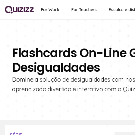
For Work
For Teachers
Escolas e dist
Flashcards On-Line 
Desigualdades
Domine a solução de desigualdades com noss
aprendizado divertido e interativo com o Qui