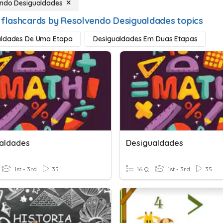
ndo Desigualdades
 flashcards by Resolvendo Desigualdades topics
aldades De Uma Etapa
Desigualdades Em Duas Etapas
aldades
Desigualdades
1st - 3rd
35
16 Q
1st - 3rd
35