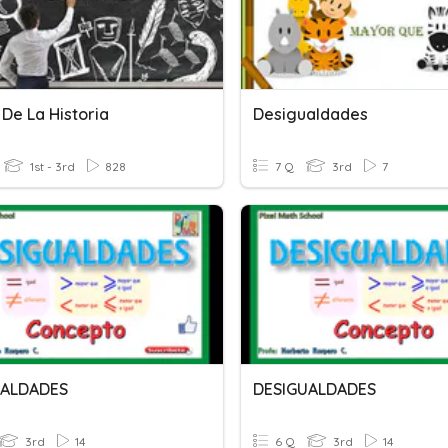
De La Historia
Desigualdades
1st - 3rd
828
7 Q
3rd
7
UALDADES
DESIGUALDADES
3rd
14
6 Q
3rd
14