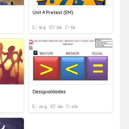
Unit 4 Pretest (EM)
18 Q
5th
39
Desigualdades
20 Q
4th
570