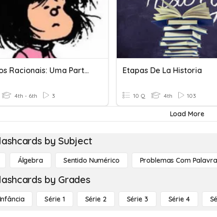
Números Racionais: Uma Parte De...
Etapas De La Historia
4th - 6th
3
10 Q
4th
103
Load More
lashcards by Subject
Álgebra
Sentido Numérico
Problemas Com Palavra
lashcards by Grades
Infância
Série 1
Série 2
Série 3
Série 4
Sé