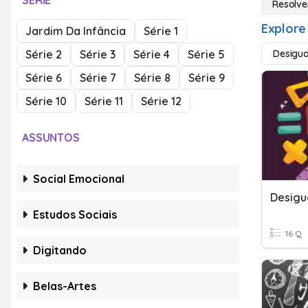
SÉRIE
Resolve
Explore
Jardim Da Infância
Série 1
Série 2
Série 3
Série 4
Série 5
Desigu
Série 6
Série 7
Série 8
Série 9
Série 10
Série 11
Série 12
ASSUNTOS
Social Emocional
Desigu
Estudos Sociais
16 Q
Digitando
Belas-Artes