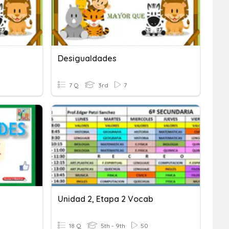
Desigualdades
7 Q
3rd
7
Unidad 2, Etapa 2 Vocab
18 Q
5th - 9th
50