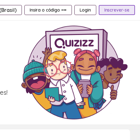
Brasil)
Insira o código •••
Login
Inscrever-se
es!