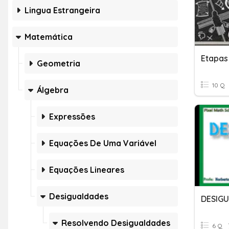
Lingua Estrangeira
Matemática
Etapas 
Geometria
10 Q
Álgebra
Expressões
Equações De Uma Variável
Equações Lineares
Desigualdades
DESIG
Resolvendo Desigualdades
6 Q