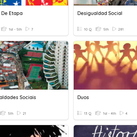
 De Etapa
Desigualdad Social
1st - 5th
7
10 Q
5th
281
aldades Sociais
Duos
5th
21
13 Q
1st - 4th
4