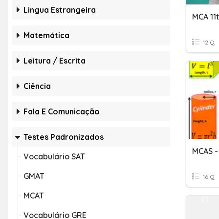
Lingua Estrangeira
MCA 11
Matemática
12 Q
Leitura / Escrita
Ciência
Fala E Comunicação
Testes Padronizados
Vocabulário SAT
GMAT
16 Q
MCAT
Vocabulário GRE