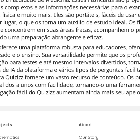
os complexos e as informações necessárias para o exa
 física e muito mais. Eles são portáteis, fáceis de us
r lugar, o que os torna um auxílio de estudo ideal. 
se concentrem em suas áreas fracas, acompanhem o p
ndo uma preparação abrangente e eficaz.
 oferece uma plataforma robusta para educadores, ofe
ado e o ensino. Sua versatilidade permite que os profe
ão para testes e até mesmo intervalos divertidos, to
 de IA da plataforma e vários tipos de perguntas facil
eca Quizizz fornece um vasto recurso de conteúdo. Os 
al dos alunos com facilidade, tornando-o uma ferramen
egação fácil do Quizizz aumentam ainda mais seu apelo
bjects
About
thematics
Our Story