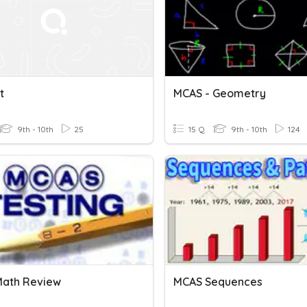
t
MCAS - Geometry
9th - 10th
25
15 Q
9th - 10th
124
ath Review
MCAS Sequences