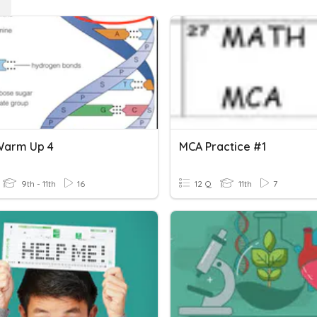
Warm Up 4
MCA Practice #1
9th - 11th
16
12 Q
11th
7