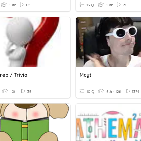
10th
135
13 Q
10th
21
rep / Trivia
Mcyt
10th
35
10 Q
5th - 12th
1374