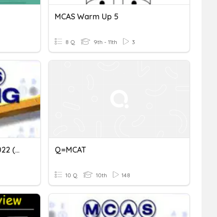
MCAS Warm Up 5
8 Q
9th - 11th
3
MCAS Bootcamp 2021 - 2022 (May)
Q=MCAT
10 Q
10th
148