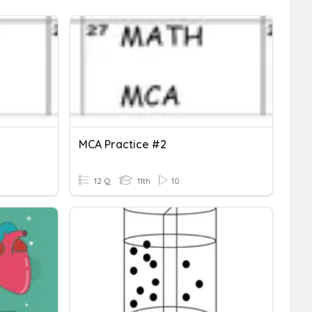
MCA Practice #2
12 Q
11th
10