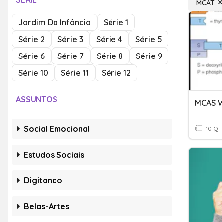
SÉRIE
MCAT
Jardim Da Infância
Série 1
Série 2
Série 3
Série 4
Série 5
Série 6
Série 7
Série 8
Série 9
Série 10
Série 11
Série 12
ASSUNTOS
MCAS 
Social Emocional
10 Q
Estudos Sociais
Digitando
Belas-Artes