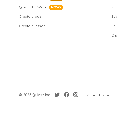
Quizizz for Work
Soc
NOVO
Create a quiz
Sci
Create a lesson
Phy
Che
Bio
© 2026 Quizizz Inc.
Mapa do site