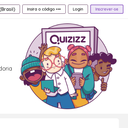
Brasil)
Insira o código •••
Login
Inscrever-se
doria