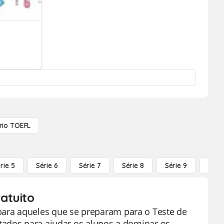
rio TOEFL
rie 5
Série 6
Série 7
Série 8
Série 9
Série
atuito
ara aqueles que se preparam para o Teste de
tados para ajudar os alunos a dominar os