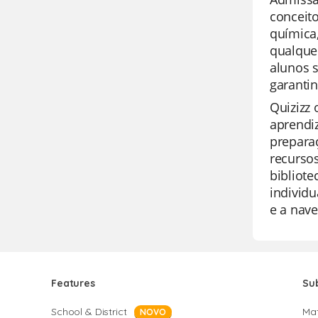
conceit
química,
qualque
alunos 
garanti
Quizizz
aprendiz
preparaç
recursos
bibliot
individu
e a nav
Features
Su
School & District
Ma
NOVO