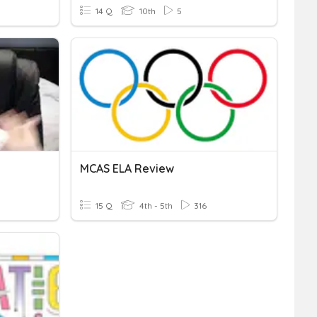
14 Q
10th
5
MCAS ELA Review
15 Q
4th - 5th
316