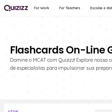
For Work
For Teachers
Escolas e dist
Flashcards On-Line 
Domine o MCAT com Quizizz! Explore nossa 
de especialistas para impulsionar sua prepar