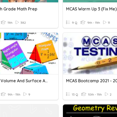
th Grade Math Prep
MCAS Warm Up 3 (fix Me)
11th
382
9 Q
9th - 11th
11
MCAS - Volume And Surface Area
9th - 11th
9
13 Q
10th - 11th
2