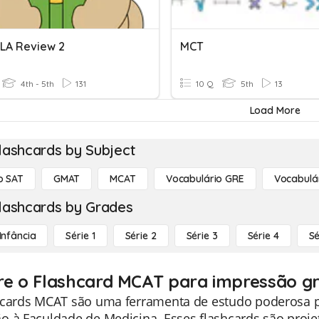
LA Review 2
MCT
4th - 5th
131
10 Q
5th
13
Load More
lashcards by Subject
o SAT
GMAT
MCAT
Vocabulário GRE
Vocabulá
lashcards by Grades
Infância
Série 1
Série 2
Série 3
Série 4
Sé
re o Flashcard MCAT para impressão gr
hcards MCAT são uma ferramenta de estudo poderosa p
o à Faculdade de Medicina. Esses flashcards são proje