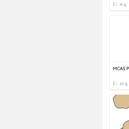
15 Q
MCAS P
20 Q