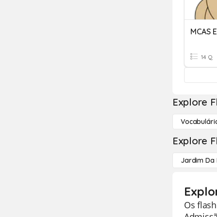
MCAS E
14 Q
Explore F
Vocabulári
Explore F
Jardim Da 
Explo
Os flas
Admissã