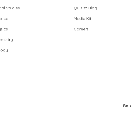
ial Studies
Quizizz Blog
ence
Media Kit
sics
Careers
mistry
logy
Bai