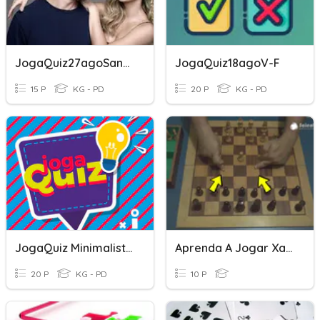
JogaQuiz27agoSandy&Jr
JogaQuiz18agoV-F
15 P
KG - PD
20 P
KG - PD
JogaQuiz Minimalistas
Aprenda A Jogar Xadrez Vídeo
20 P
KG - PD
10 P