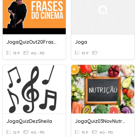
JogaQuizOut20FrasesFilmes
Joga
13 P
KG - PD
10 P
JogaQuizDezSheila
JogaQuiz03NovNutrição
12 P
KG - PD
15 P
KG - PD