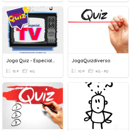
Joga Quiz - Especial 70 Anos Da TV Brasileira
JogaQuizdiverso
15 P
KG
10 P
KG - PD