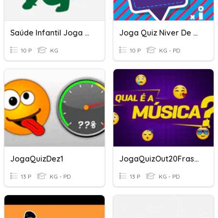
Saúde Infantil Joga E Aprende
Joga Quiz Niver De 4 Meses
10 P
KG
10 P
KG - PD
JogaQuizDez1
JogaQuizOut20FrasesMúsicas
13 P
KG - PD
13 P
KG - PD