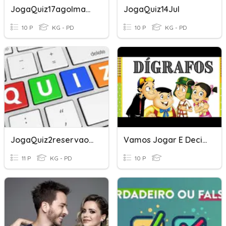
JogaQuiz17agoImagens
JogaQuiz14Jul
10 P
KG - PD
10 P
KG - PD
JogaQuiz2reservaokusado
Vamos Jogar E Decifrar?
11 P
KG - PD
10 P