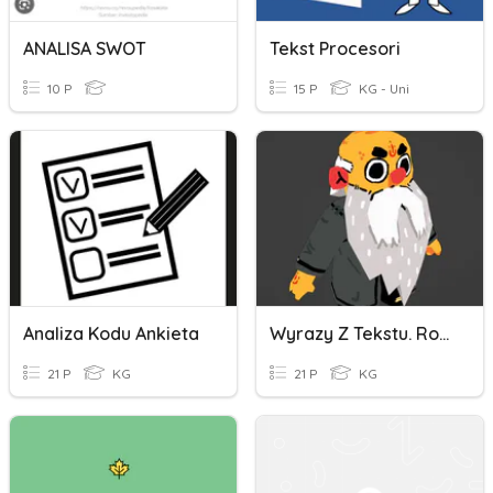
ANALISA SWOT
Tekst Procesori
10 P
15 P
KG - Uni
Analiza Kodu Ankieta
Wyrazy Z Tekstu. Rodzina
21 P
KG
21 P
KG