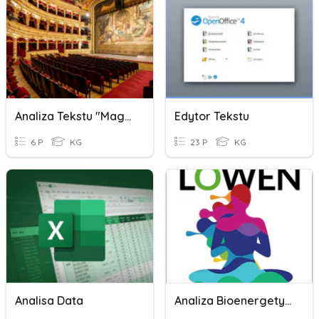
Analiza Tekstu "Magia Teatru" Agnieszki Bresler
Edytor Tekstu
6 P
KG
23 P
KG
Analisa Data
Analiza Bioenergetyczna