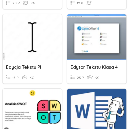
20 P
KG
12 P
Edycja Tekstu Pl
Edytor Tekstu Klasa 4
15 P
KG
25 P
KG