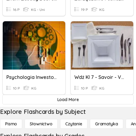
16 P
KG - Uni
19 P
KG
Psychologia Inwestowania
Wdż Kl 7 - Savoir - Vivre, Czyli Zasady Dobrego Wychowania
10 P
KG
10 P
KG
Load More
Explore Flashcards by Subject
Pismo
Słownictwo
Czytanie
Gramatyka
An
Explore Flashcards by Grades