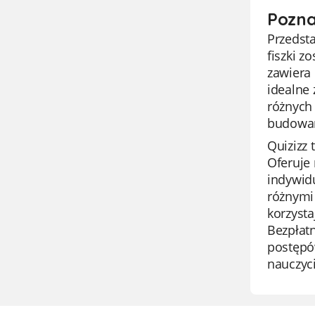
Pozna
Przedst
fiszki z
zawiera 
idealne
różnych
budowani
Quizizz 
Oferuje
indywidu
różnymi 
korzysta
Bezpłat
postępó
nauczyci