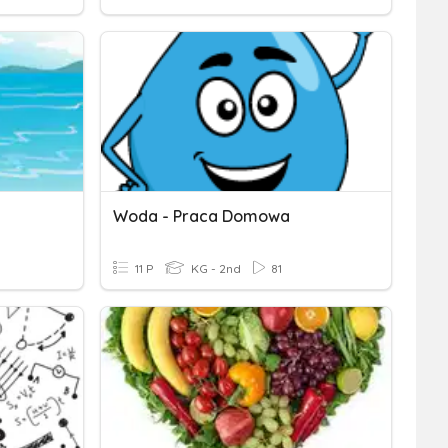
Woda - Praca Domowa
11 P
KG - 2nd
81