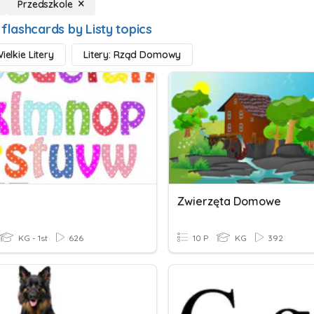
Przedszkole
flashcards by Listy topics
Wielkie Litery
Litery: Rząd Domowy
Zwierzęta Domowe
KG - 1st
626
10 P
KG
392