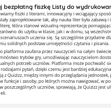
j bezpłatną fiszkę Listy do wydrukowa
awiamy fiszki z literami, innowacyjny i wciągający sp
ostały zaprojektowane tak, aby nauka liter była zabawą
literę, która stanowi wizualną reprezentację pomagając
 zarówno do użytku w klasie, jak i w domu, są wszechs
 scenariuszach uczenia się. Są szczególnie przydatne 
u solidnych podstaw umiejętności czytania i pisania.
to platforma zaufana przez nauczycieli na całym świecie
 mnóstwo trybów gry, umożliwiając nauczycielom dost
alnych potrzeb uczniów. Platforma może pochwalić się 
rodzajami pytań, dzięki czemu jest bardziej edukacyjna
ją z Quizizz, między innymi do przeglądania jednostek,
ne funkcje i zasoby, po których można nawigować, w p
w poszczególnych uczniów, sprawiają, że Quizizz jest
eli.