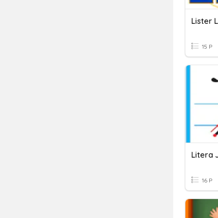
Lister 
15 P
Litera J
16 P