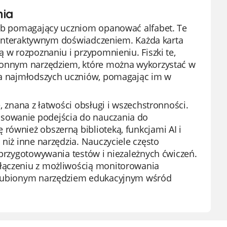
nia
osób pomagający uczniom opanować alfabet. Te
 i interaktywnym doświadczeniem. Każda karta
ą w rozpoznaniu i przypomnieniu. Fiszki te,
tronnym narzędziem, które można wykorzystać w
dla najmłodszych uczniów, pomagając im w
, znana z łatwości obsługi i wszechstronności.
osowanie podejścia do nauczania do
również obszerną biblioteką, funkcjami AI i
 niż inne narzędzia. Nauczyciele często
 przygotowywania testów i niezależnych ćwiczeń.
ołączeniu z możliwością monitorowania
 ulubionym narzędziem edukacyjnym wśród