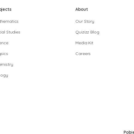
bjects
About
thematics
Our Story
ial Studies
Quizizz Blog
ence
Media Kit
sics
Careers
mistry
logy
Pobi