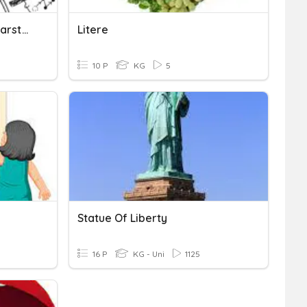
Mineralne Sole W Gospodarstwie Domowym
Litere
10 P
KG
5
Statue Of Liberty
16 P
KG - Uni
1125