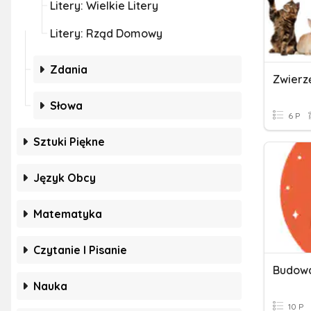
Litery: Wielkie Litery
Litery: Rząd Domowy
Zdania
Zwier
Słowa
6 P
Sztuki Piękne
Język Obcy
Matematyka
Czytanie I Pisanie
Budowa
Nauka
10 P