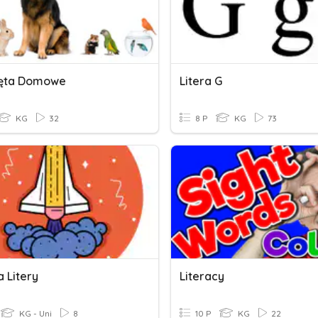
zęta Domowe
Litera G
KG
32
8 P
KG
73
 Litery
Literacy
KG - Uni
8
10 P
KG
22