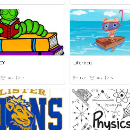
CY
Literacy
KG
9
13 P
KG
6