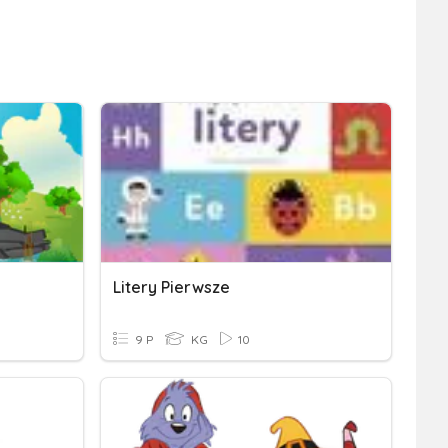
Litery Pierwsze
9 P
KG
10