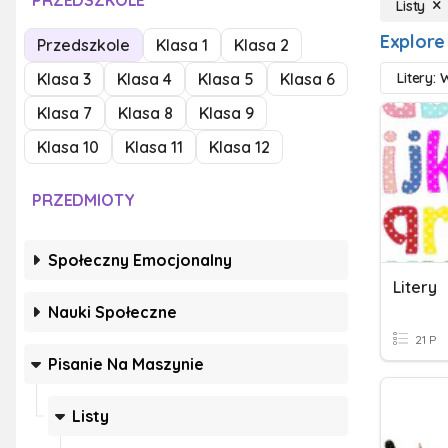
PRZEDSZKOLE
Listy
Explore 
Przedszkole
Klasa 1
Klasa 2
Klasa 3
Klasa 4
Klasa 5
Klasa 6
Litery: 
Klasa 7
Klasa 8
Klasa 9
Klasa 10
Klasa 11
Klasa 12
PRZEDMIOTY
Społeczny Emocjonalny
Litery
Nauki Społeczne
21 P
Pisanie Na Maszynie
Listy