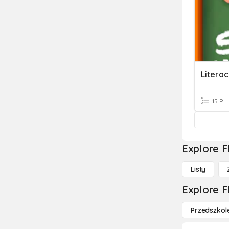
Litera
15 P
Explore F
Listy
Explore F
Przedszkol