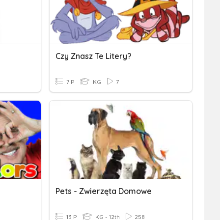
Czy Znasz Te Litery?
7 P
KG
7
Pets - Zwierzęta Domowe
13 P
KG - 12th
258