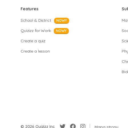
Features
Su
School & District
Ma
NOWY
Quizizz for Work
Soc
NOWY
Create a quiz
Sci
Create a lesson
Phy
Che
Bio
© 2026 Quizizz Inc.
Mapa strony