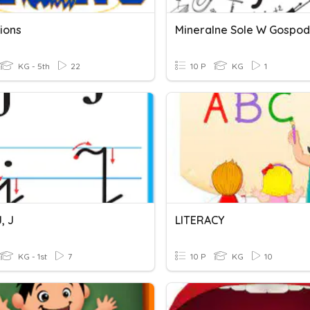
Lions
KG - 5th
22
10 P
KG
1
, J
LITERACY
KG - 1st
7
10 P
KG
10