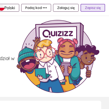
Polski
Podaj kod •••
Zaloguj się
Zapisz się
dział w