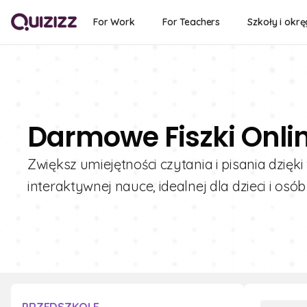
For Work
For Teachers
Szkoły i okrę
Darmowe Fiszki Onlin
Zwiększ umiejętności czytania i pisania dzięk
interaktywnej nauce, idealnej dla dzieci i osó