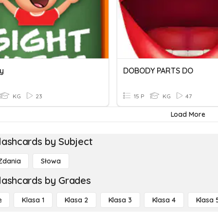
cy
DOBODY PARTS DO
KG
23
15 P
KG
47
Load More
lashcards by Subject
Zdania
Słowa
lashcards by Grades
e
Klasa 1
Klasa 2
Klasa 3
Klasa 4
Klasa 