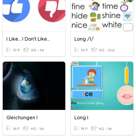
I Like... I Don't Like...
Long /i/
10 P
KG - 1st
10 P
KG - 2nd
Gleichungen I
Long I
16 P
KG - 1st
18 P
KG - 1st