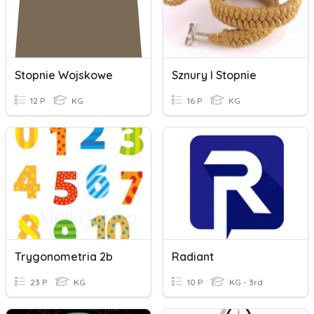
Stopnie Wojskowe
Sznury I Stopnie
12 P
KG
16 P
KG
Trygonometria 2b
Radiant
23 P
KG
10 P
KG - 3rd