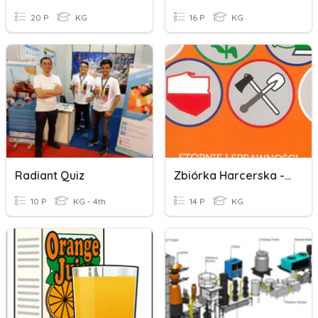
20 P
KG
16 P
KG
Radiant Quiz
Zbiórka Harcerska - Stopnie
10 P
KG - 4th
14 P
KG