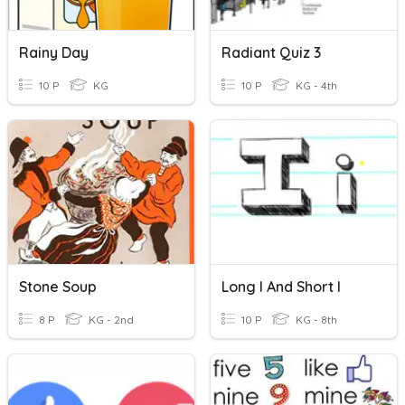
Rainy Day
Radiant Quiz 3
10 P
KG
10 P
KG - 4th
Stone Soup
Long I And Short I
8 P
KG - 2nd
10 P
KG - 8th