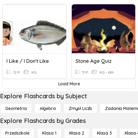
I Like / I Don't Like
Stone Age Quiz
12 P
KG
11 P
KG - 6th
Load More
Explore Flashcards by Subject
Geometria
Algebra
Zmysł Liczb
Zadania Matema
Explore Flashcards by Grades
Przedszkole
Klasa 1
Klasa 2
Klasa 3
Klasa 