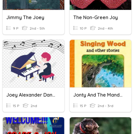
Jimmy The Joey
The Non-Green Joy
9 P
2nd - 5th
10 P
2nd - 4th
Joey Alexander Dan Menyusun Kalimat
Jonty And The Mandrake People
15 P
2nd
15 P
2nd - 3rd