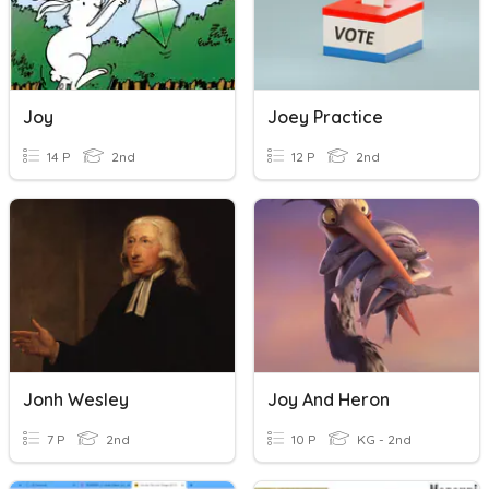
Joy
Joey Practice
14 P
2nd
12 P
2nd
Jonh Wesley
Joy And Heron
7 P
2nd
10 P
KG - 2nd