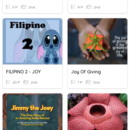
5 P
2nd
9 P
2nd
FILIPINO 2 - JOY
Joy Of Giving
20 P
2nd
7 P
2nd