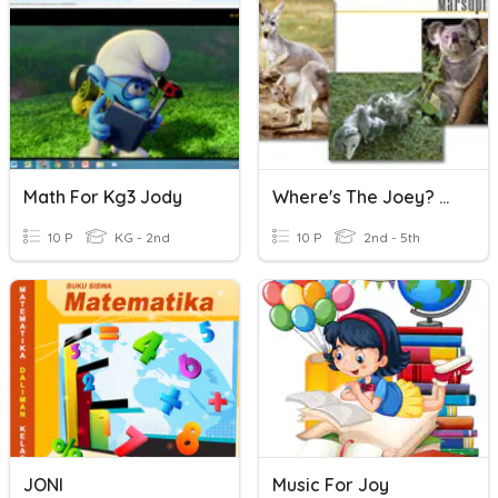
Math For Kg3 Jody
Where's The Joey? Marsupials Quiz
10 P
KG - 2nd
10 P
2nd - 5th
JONI
Music For Joy