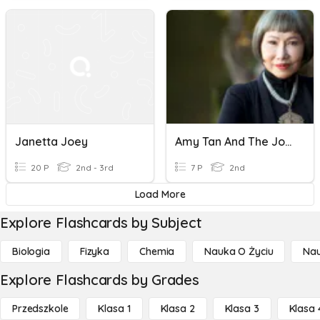
Janetta Joey
Amy Tan And The Joy Luck Club
20 P
2nd - 3rd
7 P
2nd
Load More
Explore Flashcards by Subject
Biologia
Fizyka
Chemia
Nauka O Życiu
Nau
Explore Flashcards by Grades
Przedszkole
Klasa 1
Klasa 2
Klasa 3
Klasa 