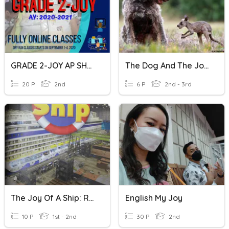
GRADE 2-JOY AP SHORT QUIZ
The Dog And The Joey
20 P
2nd
6 P
2nd - 3rd
The Joy Of A Ship: Reading Comprehension
English My Joy
10 P
1st - 2nd
30 P
2nd