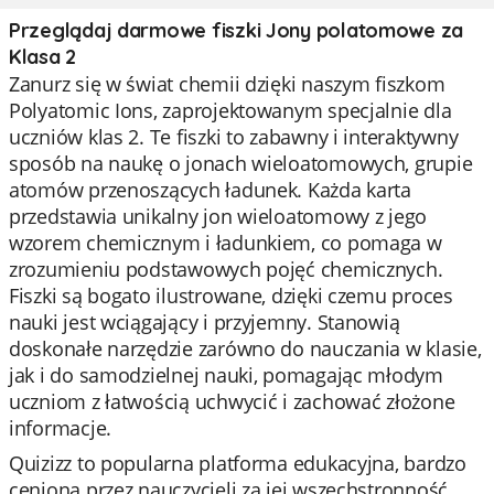
Przeglądaj darmowe fiszki Jony polatomowe za
Klasa 2
Zanurz się w świat chemii dzięki naszym fiszkom
Polyatomic Ions, zaprojektowanym specjalnie dla
uczniów klas 2. Te fiszki to zabawny i interaktywny
sposób na naukę o jonach wieloatomowych, grupie
atomów przenoszących ładunek. Każda karta
przedstawia unikalny jon wieloatomowy z jego
wzorem chemicznym i ładunkiem, co pomaga w
zrozumieniu podstawowych pojęć chemicznych.
Fiszki są bogato ilustrowane, dzięki czemu proces
nauki jest wciągający i przyjemny. Stanowią
doskonałe narzędzie zarówno do nauczania w klasie,
jak i do samodzielnej nauki, pomagając młodym
uczniom z łatwością uchwycić i zachować złożone
informacje.
Quizizz to popularna platforma edukacyjna, bardzo
ceniona przez nauczycieli za jej wszechstronność,