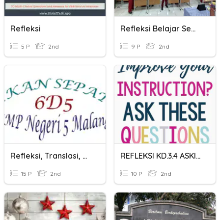
Refleksi
Refleksi Belajar Semester 1
5 P
2nd
9 P
2nd
Refleksi, Translasi, Rotasi, Dan Dilatasi
REFLEKSI KD.3.4 ASKING INSTRUCTION
15 P
2nd
10 P
2nd