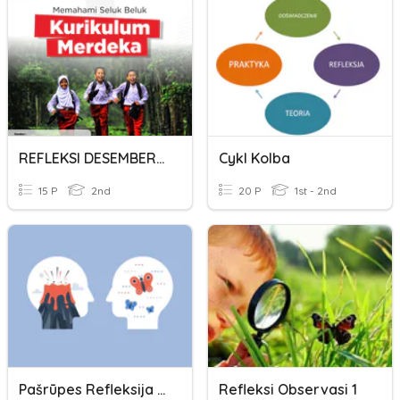
REFLEKSI DESEMBER 2022
Cykl Kolba
15 P
2nd
20 P
1st - 2nd
Pašrūpes Refleksija ( Stesa Mazināšanas )
Refleksi Observasi 1