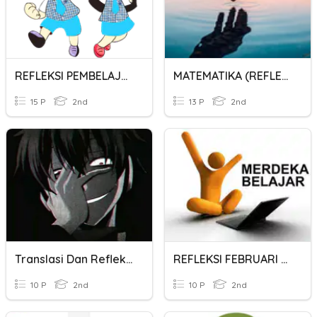
REFLEKSI PEMBELAJARAN
MATEMATIKA (REFLEKSI)
15 P
2nd
13 P
2nd
Translasi Dan Refleksi
REFLEKSI FEBRUARI 2023
10 P
2nd
10 P
2nd