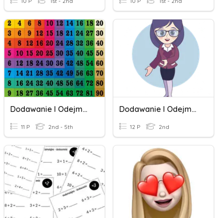
10 P
1st - 2nd
10 P
1st - 2nd
Dodawanie I Odejmowanie I Mnożenie
Dodawanie I Odejmowanie Do 100
11 P
2nd - 5th
12 P
2nd