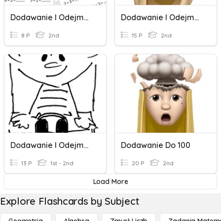
Dodawanie I Odejmowanie
Dodawanie I Odejmowanie Dziesiątek
8 P
2nd
15 P
2nd
Dodawanie I Odejmowanie Wyrażeń Algebraicznych
Dodawanie Do 100
13 P
1st - 2nd
20 P
2nd
Load More
Explore Flashcards by Subject