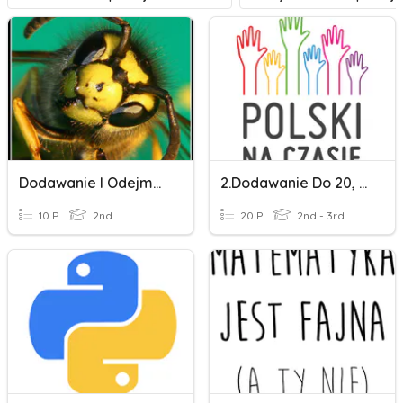
Dodawanie I Odejmowanie Do 30
2.Dodawanie Do 20, Liczby Parzyste I Nieparzyste
10 P
2nd
20 P
2nd - 3rd