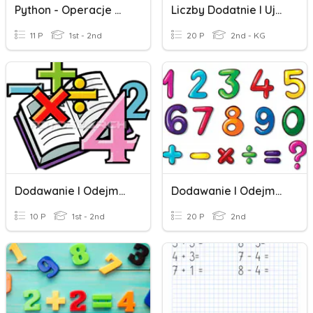
Python - Operacje Wejścia I Wyjścia
Liczby Dodatnie I Ujemne
11 P
1st - 2nd
20 P
2nd - KG
Dodawanie I Odejmowanie Pisemne.
Dodawanie I Odejmowanie
10 P
1st - 2nd
20 P
2nd