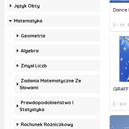
Język Obcy
Dance
Matematyka
7 P
Geometria
Algebra
Zmysł Liczb
Zadania Matematyczne Ze
Słowami
GIRAFF
Prawdopodobieństwo I
10 P
Statystyka
Rachunek Różniczkowy