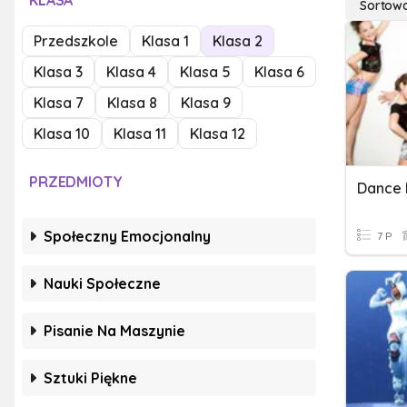
KLASA
Sortow
Przedszkole
Klasa 1
Klasa 2
Klasa 3
Klasa 4
Klasa 5
Klasa 6
Klasa 7
Klasa 8
Klasa 9
Klasa 10
Klasa 11
Klasa 12
PRZEDMIOTY
Dance
Społeczny Emocjonalny
7 P
Nauki Społeczne
Pisanie Na Maszynie
Sztuki Piękne