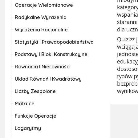
Operacje Wielomianowe
kategory
wspaniał
Radykalne Wyrażenia
starann
dla ucz
Wyrażenia Racjonalne
Quizizz 
Statystyki I Prawdopodobieństwa
wciągają
jednoste
Podstawy I Bloki Konstrukcyjne
edukacy
Równania I Nierówności
dostosow
typów py
Układ Równań I Kwadratowy
bezprobl
wyników
Liczby Zespolone
Matryce
Funkcje Operacje
Logarytmy