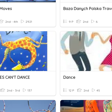
 Moves
Baza Danych Polska Trav
2nd - 4th
2921
9 P
2nd
6
ES CAN'T DANCE
Dance
2nd - 3rd
137
12 P
2nd
45