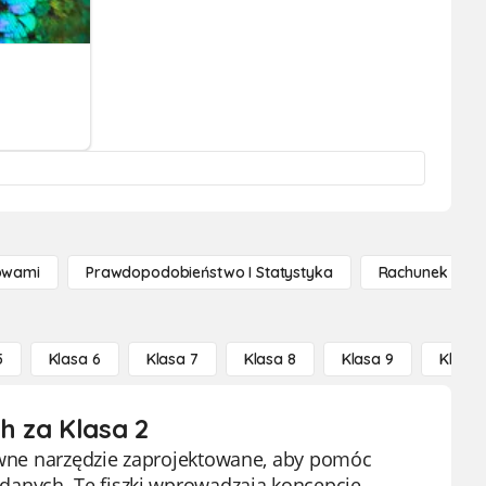
owami
Prawdopodobieństwo I Statystyka
Rachunek Różn
5
Klasa 6
Klasa 7
Klasa 8
Klasa 9
Klasa 
h za Klasa 2
tywne narzędzie zaprojektowane, aby pomóc
danych. Te fiszki wprowadzają koncepcję