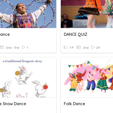
Dance
DANCE QUIZ
2nd - 3rd
1
7 P
2nd
29
's Snow Dance
Folk Dance