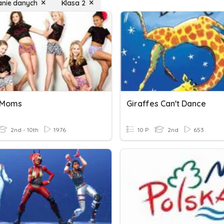
anie danych
Klasa 2
 Moms
Giraffes Can't Dance
2nd - 10th
1976
10 P
2nd
653