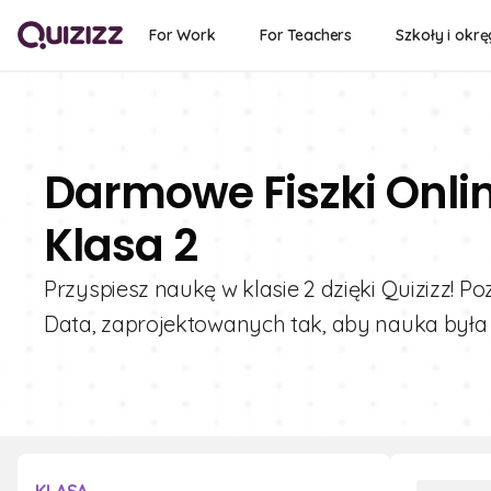
For Work
For Teachers
Szkoły i okrę
Darmowe Fiszki Onli
Klasa 2
Przyspiesz naukę w klasie 2 dzięki Quizizz! 
Data, zaprojektowanych tak, aby nauka była 