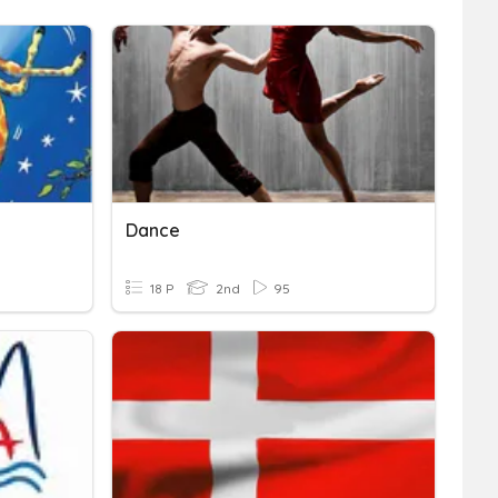
Dance
18 P
2nd
95