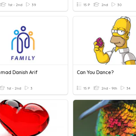
1st - 2nd
39
15 P
2nd
30
ad Danish Arif
Can You Dance?
1st - 2nd
3
15 P
2nd - 9th
34