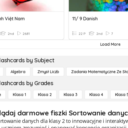
nh Việt Nam
11/ 9 Danish
2nd
2681
22 P
2nd
7
Load More
lashcards by Subject
Algebra
Zmysł Liczb
Zadania Matematyczne Ze Sł
lashcards by Grades
e
Klasa 1
Klasa 2
Klasa 3
Klasa 4
Klasa 
lądaj darmowe fiszki Sortowanie danyc
ortowanie danych dla klasy 2 to innowacyjne i interak
uczniom zrozumieć i opanować koncepcję organizacji 