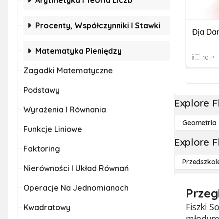
Arytmetyka I Teoria Liczb
Procenty, Współczynniki I Stawki
Địa Da
Matematyka Pieniędzy
10 P
Zagadki Matematyczne
Podstawy
Explore F
Wyrażenia I Równania
Geometria
Funkcje Liniowe
Explore F
Faktoring
Przedszkol
Nierówności I Układ Równań
Operacje Na Jednomianach
Przeg
Fiszki S
Kwadratowy
młodym 