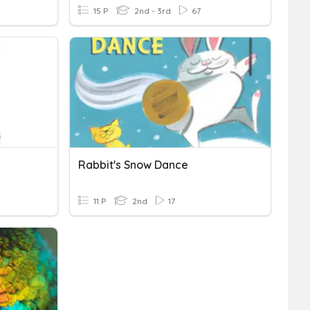
15 P
2nd - 3rd
67
Rabbit's Snow Dance
11 P
2nd
17