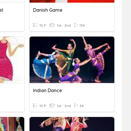
el
Danish Game
10 P
1st - 2nd
134
Indian Dance
10 P
1st - 2nd
26