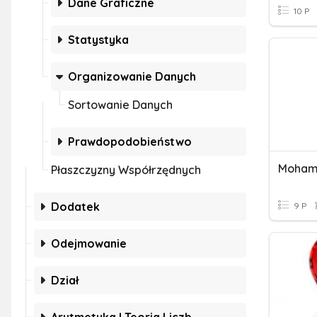
Dane Graficzne
10 P
Statystyka
Organizowanie Danych
Sortowanie Danych
Prawdopodobieństwo
Mohamm
Płaszczyzny Współrzędnych
Dodatek
9 P
Odejmowanie
Dział