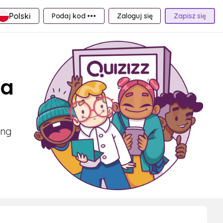
Polski
Podaj kod •••
Zaloguj się
Zapisz się
Za
ing