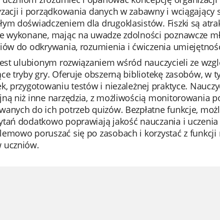
zacji i porządkowania danych w zabawny i wciągający s
ym doświadczeniem dla drugoklasistów. Fiszki są atrak
ie wykonane, mając na uwadze zdolności poznawcze mł
niów do odkrywania, rozumienia i ćwiczenia umiejętno
jest ulubionym rozwiązaniem wśród nauczycieli ze wzgl
ce tryby gry. Oferuje obszerną bibliotekę zasobów, w 
k, przygotowaniu testów i niezależnej praktyce. Nauczy
jną niż inne narzędzia, z możliwością monitorowania 
anych do ich potrzeb quizów. Bezpłatne funkcje, możli
tań dodatkowo poprawiają jakość nauczania i uczenia s
emowo poruszać się po zasobach i korzystać z funkcji 
 uczniów.